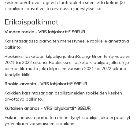
kesken arvottava Logitech tuotepaketti siten, että kolme (3)
kilpailijaa saavat valita arvotussa järjestyksessä
Erikoispalkinnot
Vuoden rookie - VRS lahjakortti* 99EUR
Karsintasarjassa parhaiten menestyneelle rookielle annettava
palkinto.
Rookieksi lasketaan kilpailija jonka iRacing-tili on tehty vuosien
2021 tai 2022 aikana. Rookieksi ei lasketa kilpailijaa jolla on jo
aiempi tili, mutta joka kilpailiee vuosien 2021 tai 2022 aikana
tehdyllä tilillä.
Rookie-arvonta - VRS lahjakortti* 99EUR
Kaikkien karsintasarjaan osallistuneiden rookieiden kesken
arvottava palkinto.
Kultainen ananas - VRS lahjakortti* 99EUR
Esikarsinnoissa parhaiten menestynyt kilpailija, joka ei päässyt
yhteenkään varsinaiseen kilpailuun.