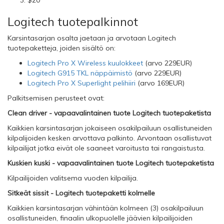
$20
Logitech tuotepalkinnot
Karsintasarjan osalta jaetaan ja arvotaan Logitech
tuotepaketteja, joiden sisältö on:
Logitech Pro X Wireless kuulokkeet
(arvo 229EUR)
Logitech G915 TKL näppäimistö
(arvo 229EUR)
Logitech Pro X Superlight pelihiiri
(arvo 169EUR)
Palkitsemisen perusteet ovat:
Clean driver - vapaavalintainen tuote Logitech tuotepaketista
Kaikkien karsintasarjan jokaiseen osakilpailuun osallistuneiden
kilpalijoiden kesken arvottava palkinto. Arvontaan osallistuvat
kilpailijat jotka eivät ole saaneet varoitusta tai rangaistusta.
Kuskien kuski - vapaavalintainen tuote Logitech tuotepaketista
Kilpailijoiden valitsema vuoden kilpailija.
Sitkeät sissit - Logitech tuotepaketti kolmelle
Kaikkien karsintasarjan vähintään kolmeen (3) osakilpailuun
osallistuneiden, finaalin ulkopuolelle jäävien kilpailijoiden