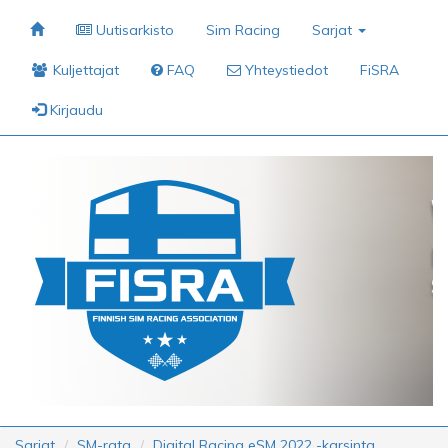
Uutisarkisto
Sim Racing
Sarjat
Kuljettajat
FAQ
Yhteystiedot
FiSRA
Kirjaudu
Sarjat
SM-rata
Digital Racing eSM 2022 -karsinta