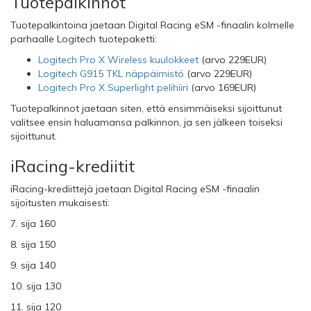
Tuotepalkinnot
Tuotepalkintoina jaetaan Digital Racing eSM -finaalin kolmelle
parhaalle Logitech tuotepaketti:
Logitech Pro X Wireless kuulokkeet
(arvo 229EUR)
Logitech G915 TKL näppäimistö
(arvo 229EUR)
Logitech Pro X Superlight pelihiiri
(arvo 169EUR)
Tuotepalkinnot jaetaan siten, että ensimmäiseksi sijoittunut
valitsee ensin haluamansa palkinnon, ja sen jälkeen toiseksi
sijoittunut.
iRacing-krediitit
iRacing-krediittejä jaetaan Digital Racing eSM -finaalin
sijoitusten mukaisesti:
7. sija 160
8. sija 150
9. sija 140
10. sija 130
11. sija 120