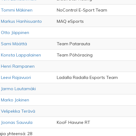
Tommi Mäkinen
NoControl E-Sport Team
Markus Hanhisuanto
MAQ eSports
Otto Jäppinen
Sami Määttä
Team Patarauta
Konsta Lappalainen
Team Pöhöracing
Henri Rampanen
Leevi Rajavuori
Ladalla Radalla Esports Team
Jarmo Lautamäki
Marko Jokinen
Velipekka Terävä
Joonas Sauvula
KooF Havune RT
ajia yhteensä: 28