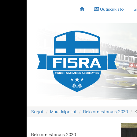
Uutisarkisto
S
Sarjat
Muut kilpailut
Rekkamestaruus 2020
K
Rekkamestaruus 2020