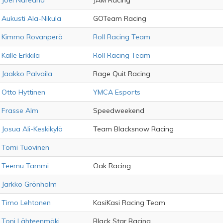
Joel Näreaho
JAM Racing
Aukusti Ala-Nikula
GOTeam Racing
Kimmo Rovanperä
Roll Racing Team
Kalle Erkkilä
Roll Racing Team
Jaakko Palvaila
Rage Quit Racing
Otto Hyttinen
YMCA Esports
Frasse Alm
Speedweekend
Josua Ali-Keskikylä
Team Blacksnow Racing
Tomi Tuovinen
Teemu Tammi
Oak Racing
Jarkko Grönholm
Timo Lehtonen
KasiKasi Racing Team
Toni Lähteenmäki
Black Star Racing