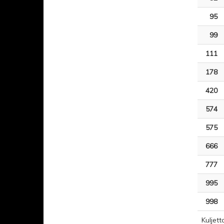
95
99
111
178
420
574
575
666
777
995
998
Kuljett