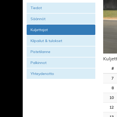
Tiedot
Säännöt
Kuljettajat
Kilpailut & tulokset
Pistetilanne
Kuljet
Palkinnot
#
Yhteydenotto
7
8
10
12