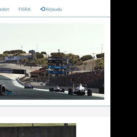
iedot
FiSRA
Kirjaudu