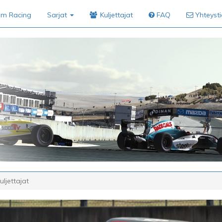
im Racing
Sarjat
Kuljettajat
FAQ
Yhteyst
uljettajat