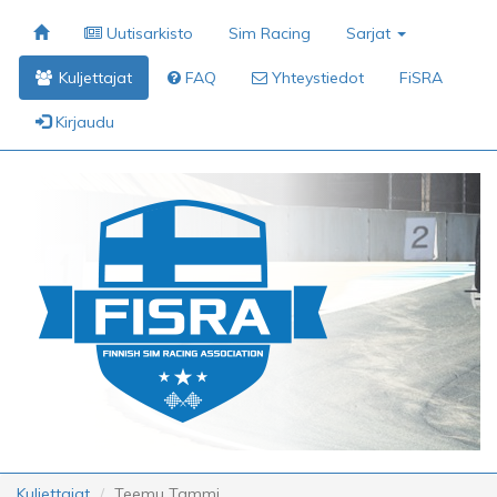
Uutisarkisto
Sim Racing
Sarjat
Kuljettajat
FAQ
Yhteystiedot
FiSRA
Kirjaudu
Kuljettajat
Teemu Tammi