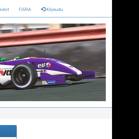
iedot
FiSRA
Kirjaudu