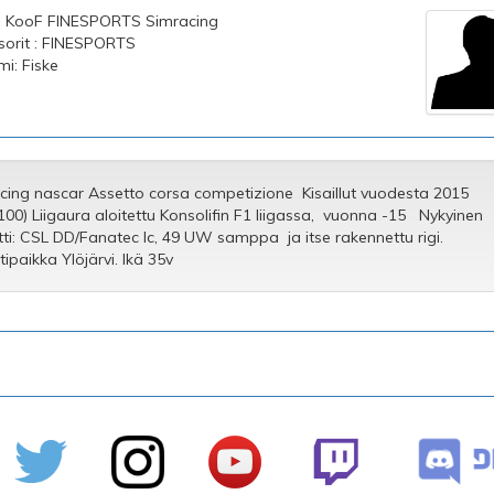
 : KooF FINESPORTS Simracing
orit : FINESPORTS
mi: Fiske
acing nascar Assetto corsa competizione Kisaillut vuodesta 2015
100) Liigaura aloitettu Konsolifin F1 liigassa, vuonna -15 Nykyinen
tti: CSL DD/Fanatec lc, 49 UW samppa ja itse rakennettu rigi.
tipaikka Ylöjärvi. Ikä 35v