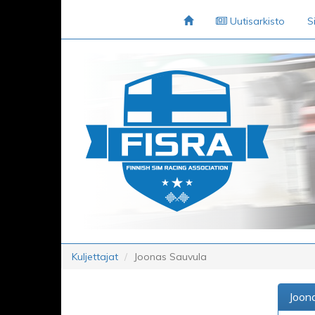
Uutisarkisto
S
Kuljettajat
Joonas Sauvula
Joon