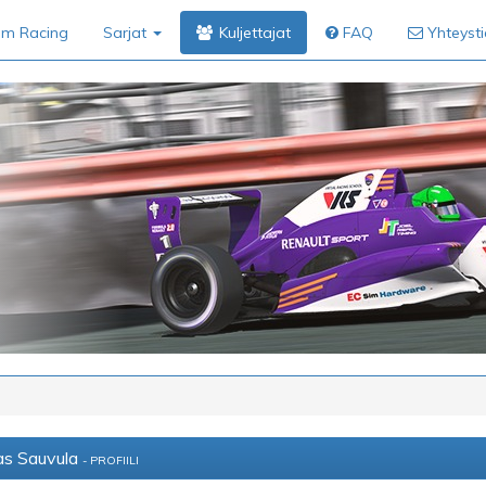
im Racing
Sarjat
Kuljettajat
FAQ
Yhteyst
as Sauvula
- PROFIILI