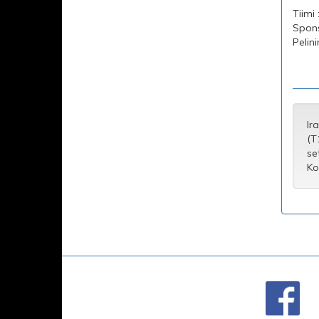
Tiimi
Spons
Pelini
Ir
(T
se
Ko