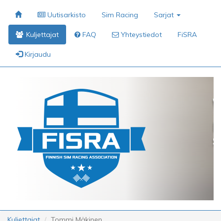
Uutisarkisto
Sim Racing
Sarjat
Kuljettajat
FAQ
Yhteystiedot
FiSRA
Kirjaudu
Kuljettajat
Tommi Mäkinen