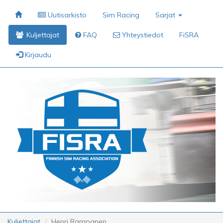
Uutisarkisto
Sim Racing
Sarjat
Kuljettajat
FAQ
Yhteystiedot
FiSRA
Kirjaudu
Kuljettajat
Henri Rampanen