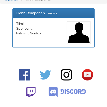
Henri Rampanen
- PROFIILI
Tiimi : -
Sponsorit : -
Pelinimi: Gurifax