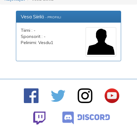
Vesa Siirilä
- PROFIILI
Tiimi : -
Sponsorit : -
Pelinimi: Vesdu1