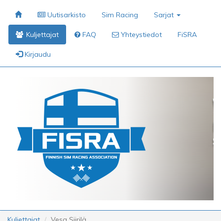
Uutisarkisto
Sim Racing
Sarjat
Kuljettajat
FAQ
Yhteystiedot
FiSRA
Kirjaudu
Kuljettajat
Vesa Siirilä