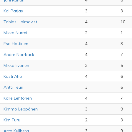
Jani Kahari
4
6
Kai Patjas
3
3
Tobias Holmqvist
4
10
Mikko Nurmi
2
1
Esa Hottinen
4
3
Andre Norrback
4
7
Mikko Iivonen
3
5
Kosti Aho
4
6
Antti Teuri
3
6
Kalle Lehtonen
4
7
Kimmo Leppänen
3
9
Kim Furu
2
3
Arto Kullberg
3
9