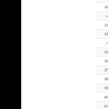
30
=
32
33
=
35
36
37
38
39
40
41