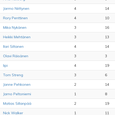
Jarmo Niittynen
4
14
Rory Penttinen
4
10
Mika Nykänen
3
16
Heikki Mehtänen
3
13
Ilari Siltanen
4
14
Olavi Räisänen
3
3
lipi
4
19
Tom Streng
3
6
Janne Pehkonen
2
14
Jarno Peltoniemi
1
8
Matias Sillanpää
2
19
Nick Walker
1
11