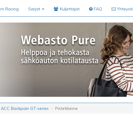
im Racing
Sarjat
Kuljettajat
FAQ
Yhteyst
 ACC Backpain GT-series
Pistetilanne