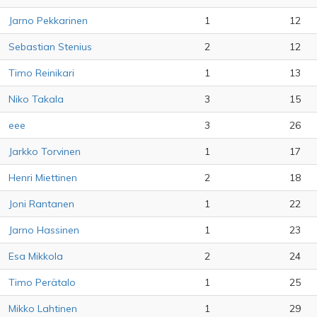
Jarno Pekkarinen
1
12
Sebastian Stenius
2
12
Timo Reinikari
1
13
Niko Takala
3
15
eee
3
26
Jarkko Torvinen
1
17
Henri Miettinen
2
18
Joni Rantanen
1
22
Jarno Hassinen
1
23
Esa Mikkola
2
24
Timo Perätalo
1
25
Mikko Lahtinen
1
29