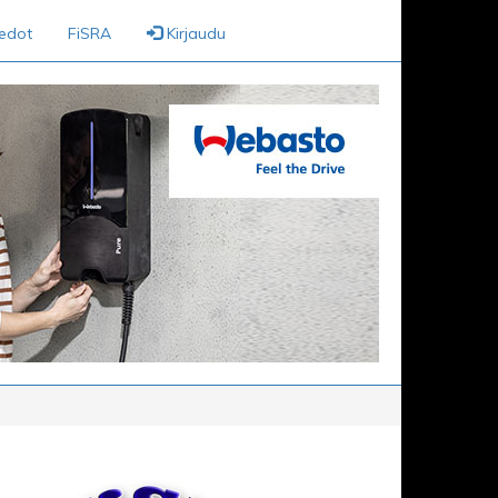
iedot
FiSRA
Kirjaudu