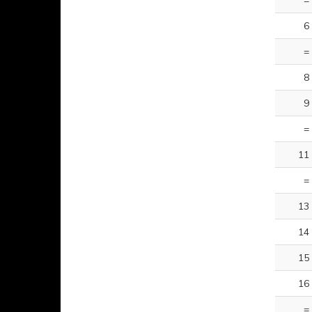
=
6
=
8
9
=
11
=
13
14
15
16
=