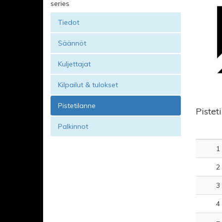
series
Tiedot
Säännöt
Kuljettajat
Kilpailut & tulokset
Pistetilanne
Pistet
Palkinnot
1
2
3
4