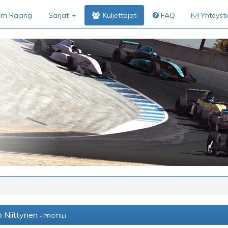
im Racing
Sarjat
Kuljettajat
FAQ
Yhteyst
 Niittynen
- PROFIILI