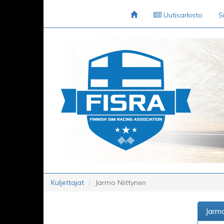
Uutisarkisto
S
Kuljettajat
Jarmo Niittynen
Jarmo