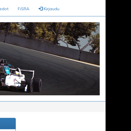
iedot
FiSRA
Kirjaudu