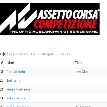
tajat
FiSU Season 8: ACC Backpain GT-series
#
Nimi
Tiimi
2
Esa Mikkola
Iron Club
11
Jori laine
12
Henri Miettinen
13
Mikko Iivonen