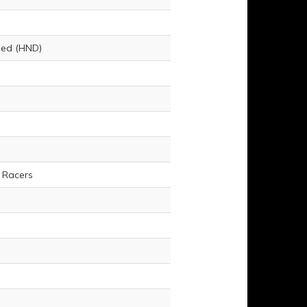
led (HND)
d Racers