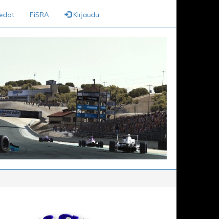
iedot
FiSRA
Kirjaudu