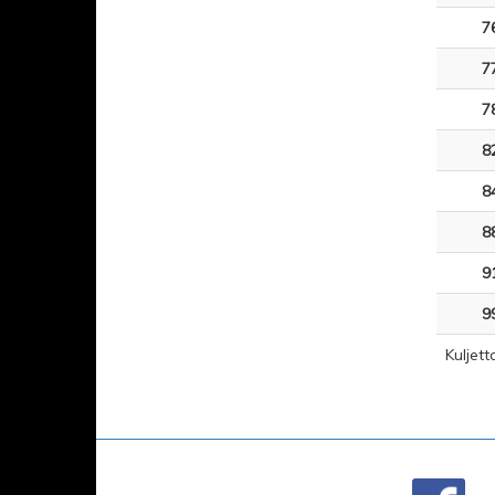
7
7
7
8
8
8
9
9
Kuljett