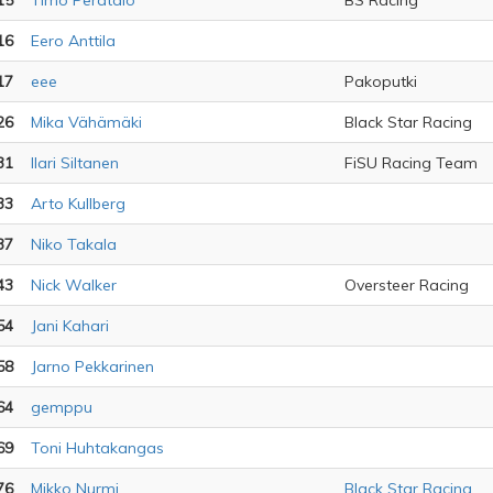
15
Timo Perätalo
BS Racing
16
Eero Anttila
17
eee
Pakoputki
26
Mika Vähämäki
Black Star Racing
31
Ilari Siltanen
FiSU Racing Team
33
Arto Kullberg
37
Niko Takala
43
Nick Walker
Oversteer Racing
54
Jani Kahari
58
Jarno Pekkarinen
64
gemppu
69
Toni Huhtakangas
76
Mikko Nurmi
Black Star Racing