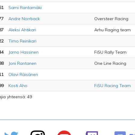
61
Sami Rantamäki
77
Andre Norrback
Oversteer Racing
87
Aleksi Ahtikari
Arhu Raging team
22
Timo Reinikari
44
Jarno Hassinen
FiSU Rally Team
88
Joni Rantanen
One Line Racing
11
Olavi Räisänen
99
Kosti Aho
FiSU Racing Team
ajia yhteensä: 49