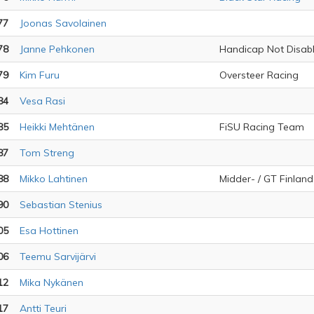
77
Joonas Savolainen
78
Janne Pehkonen
Handicap Not Disab
79
Kim Furu
Oversteer Racing
84
Vesa Rasi
85
Heikki Mehtänen
FiSU Racing Team
87
Tom Streng
88
Mikko Lahtinen
Midder- / GT Finlan
90
Sebastian Stenius
05
Esa Hottinen
06
Teemu Sarvijärvi
12
Mika Nykänen
17
Antti Teuri