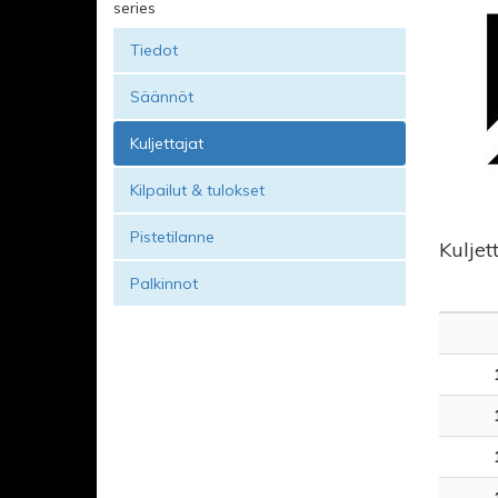
series
Tiedot
Säännöt
Kuljettajat
Kilpailut & tulokset
Pistetilanne
Kuljet
Palkinnot