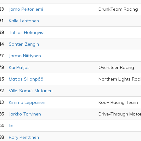
23
Jarno Peltoniemi
DrunkTeam Racing
31
Kalle Lehtonen
39
Tobias Holmqvist
44
Santeri Zengin
77
Jarmo Niittynen
79
Kai Patjas
Oversteer Racing
15
Matias Sillanpää
Northern Lights Rac
22
Ville-Samuli Mutanen
13
Kimmo Leppänen
KooF Racing Team
86
Jarkko Torvinen
Drive-Through Moto
04
lipi
88
Rory Penttinen