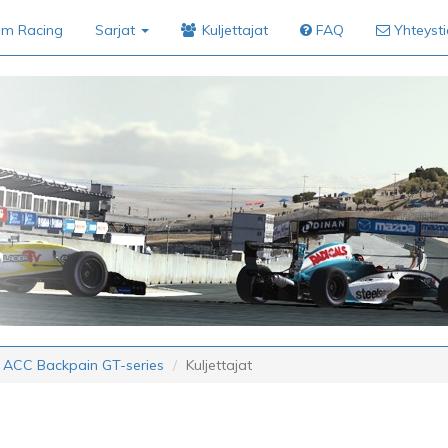
im Racing
Sarjat
Kuljettajat
FAQ
Yhteyst
 ACC Backpain GT-series
Kuljettajat