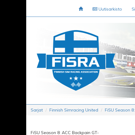
Uutisarkisto
S
Sarjat
Finnish Simracing United
FiSU Season 8:
FiSU Season 8: ACC Backpain GT-