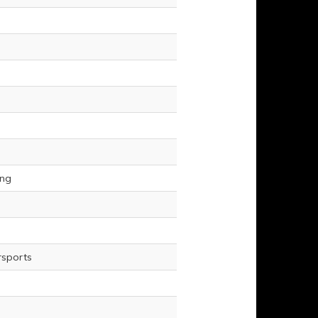
ing
rsports