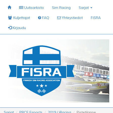
Uutisarkisto
Sim Racing
Sarjat
Kuljettajat
FAQ
Yhteystiedot
FiSRA
Kirjaudu
Sarjat
PRCF Esports
2019 / iRacing
Pistetilanne