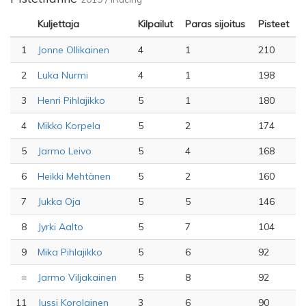
Kuljettaja
Kilpailut
Paras sijoitus
Pisteet
1
Jonne Ollikainen
4
1
210
2
Luka Nurmi
4
1
198
3
Henri Pihlajikko
5
1
180
4
Mikko Korpela
5
2
174
5
Jarmo Leivo
5
4
168
6
Heikki Mehtänen
5
2
160
7
Jukka Oja
5
5
146
8
Jyrki Aalto
5
7
104
9
Mika Pihlajikko
5
6
92
=
Jarmo Viljakainen
5
8
92
11
Jussi Korolainen
3
6
90