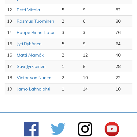
12
Petri Viitala
5
9
82
13
Rasmus Tuominen
2
6
80
14
Roope Rinne-Laturi
3
3
76
15
Jyri Ryhänen
5
9
64
16
Matti Alamäki
2
12
40
17
Suvi Jyrkiäinen
1
8
28
18
Victor van Nunen
2
10
22
19
Jarno Lahnalahti
1
14
18