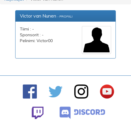
Victor van Nunen
- PROFIILI
Tiimi : -
Sponsorit : -
Pelinimi: Victor00