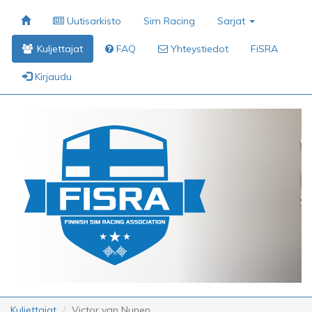
Uutisarkisto
Sim Racing
Sarjat
Kuljettajat
FAQ
Yhteystiedot
FiSRA
Kirjaudu
Kuljettajat
Victor van Nunen