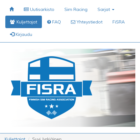
Uutisarkisto
Sim Racing
Sarjat
Kuljettajat
FAQ
Yhteystiedot
FiSRA
Kirjaudu
Kuljettajat
Suvi Jyrkiäinen