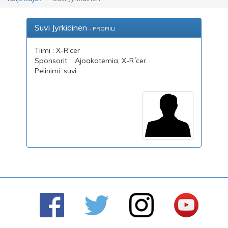
Suvi Jyrkiäinen
- PROFIILI
Tiimi : X-R'cer
Sponsorit : Ajoakatemia, X-R´cer
Pelinimi: suvi