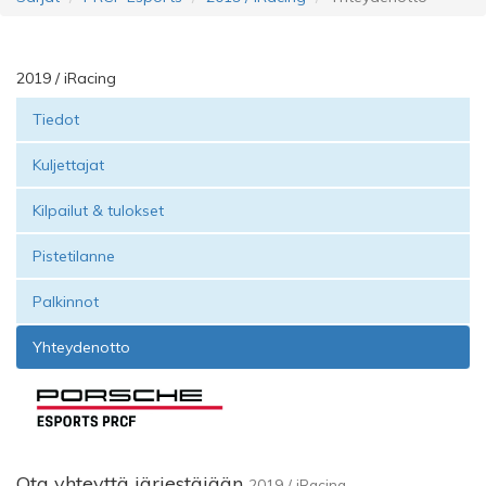
2019 / iRacing
Tiedot
Kuljettajat
Kilpailut & tulokset
Pistetilanne
Palkinnot
Yhteydenotto
Ota yhteyttä järjestäjään
2019 / iRacing