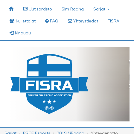
Uutisarkisto
Sim Racing
Sarjat
Kuljettajat
FAQ
Yhteystiedot
FiSRA
Kirjaudu
Sarjat
PRCF Esports
2019 / iRacing
Yhteydenotto