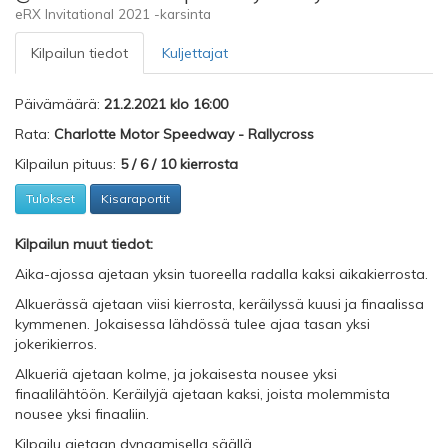
eRX Invitational 2021 -karsinta
Kilpailun tiedot
Kuljettajat
Päivämäärä:
21.2.2021 klo 16:00
Rata:
Charlotte Motor Speedway - Rallycross
Kilpailun pituus:
5 / 6 / 10 kierrosta
Tulokset
Kisaraportit
Kilpailun muut tiedot:
Aika-ajossa ajetaan yksin tuoreella radalla kaksi aikakierrosta.
Alkuerässä ajetaan viisi kierrosta, keräilyssä kuusi ja finaalissa
kymmenen. Jokaisessa lähdössä tulee ajaa tasan yksi
jokerikierros.
Alkueriä ajetaan kolme, ja jokaisesta nousee yksi
finaalilähtöön. Keräilyjä ajetaan kaksi, joista molemmista
nousee yksi finaaliin.
Kilpailu ajetaan dynaamisella säällä.