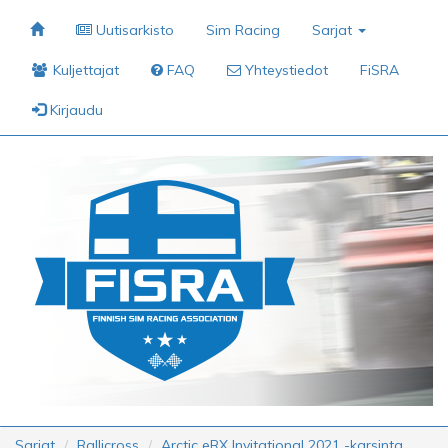
Uutisarkisto
Sim Racing
Sarjat
Kuljettajat
FAQ
Yhteystiedot
FiSRA
Kirjaudu
Sarjat
Rallicross
Arctic eRX Invitational 2021 -karsinta