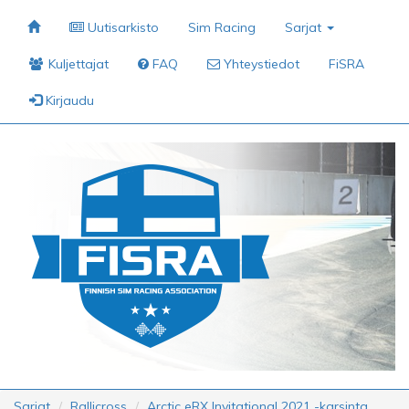
Uutisarkisto
Sim Racing
Sarjat
Kuljettajat
FAQ
Yhteystiedot
FiSRA
Kirjaudu
Sarjat
Rallicross
Arctic eRX Invitational 2021 -karsinta