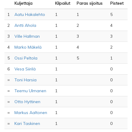
Kuljettaja
Kilpailut
Paras sijoitus
Pisteet
1
Aatu Hakalehto
1
1
5
2
Antti Ahola
1
2
4
3
Ville Hallman
1
3
3
4
Marko Mäkelä
1
4
2
5
Ossi Peltola
1
5
1
6
Vesa Siirilä
1
0
=
Toni Harsia
1
0
=
Teemu Ulmanen
1
0
=
Otto Hyttinen
1
0
=
Markus Aaltonen
1
0
=
Kari Taskinen
1
0