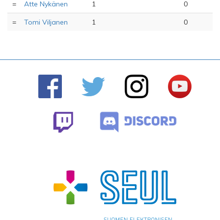
=
Atte Nykänen
1
0
=
Tomi Viljanen
1
0