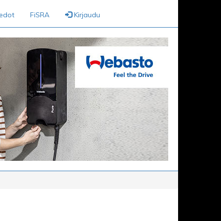
iedot
FiSRA
Kirjaudu