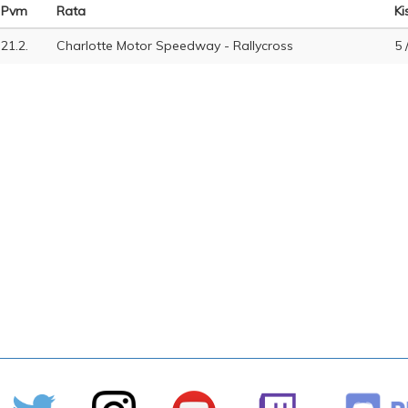
Pvm
Rata
Ki
21.2.
Charlotte Motor Speedway - Rallycross
5 