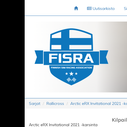
Uutisarkisto
S
Sarjat
Rallicross
Arctic eRX Invitational 2021 -k
Kilpai
Arctic eRX Invitational 2021 -karsinta