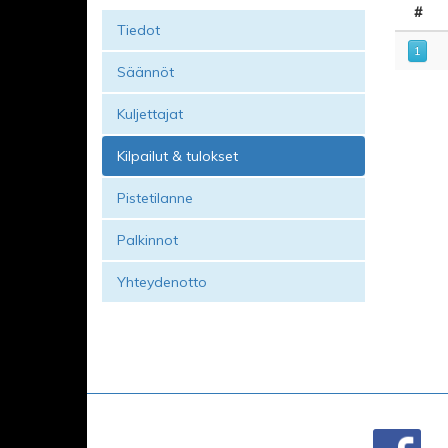
#
Tiedot
1
Säännöt
Kuljettajat
Kilpailut & tulokset
Pistetilanne
Palkinnot
Yhteydenotto