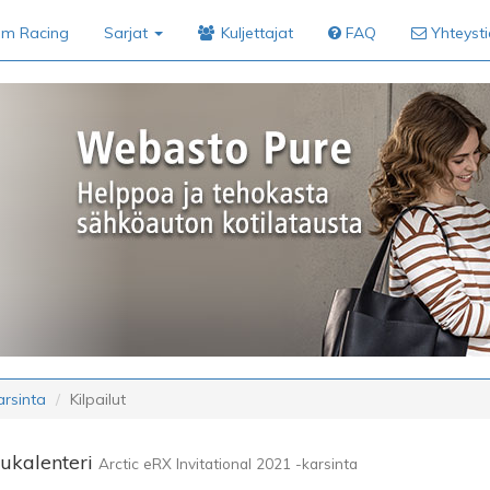
im Racing
Sarjat
Kuljettajat
FAQ
Yhteyst
arsinta
Kilpailut
lukalenteri
Arctic eRX Invitational 2021 -karsinta