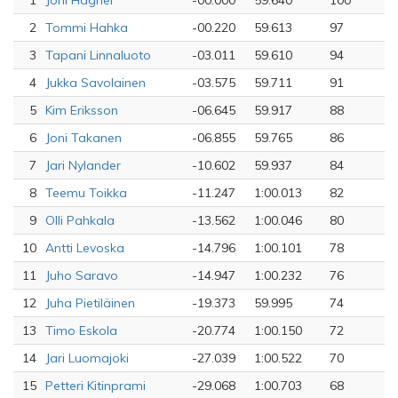
1
Joni Hagner
-00.000
59.640
100
2
Tommi Hahka
-00.220
59.613
97
3
Tapani Linnaluoto
-03.011
59.610
94
4
Jukka Savolainen
-03.575
59.711
91
5
Kim Eriksson
-06.645
59.917
88
6
Joni Takanen
-06.855
59.765
86
7
Jari Nylander
-10.602
59.937
84
8
Teemu Toikka
-11.247
1:00.013
82
9
Olli Pahkala
-13.562
1:00.046
80
10
Antti Levoska
-14.796
1:00.101
78
11
Juho Saravo
-14.947
1:00.232
76
12
Juha Pietiläinen
-19.373
59.995
74
13
Timo Eskola
-20.774
1:00.150
72
14
Jari Luomajoki
-27.039
1:00.522
70
15
Petteri Kitinprami
-29.068
1:00.703
68