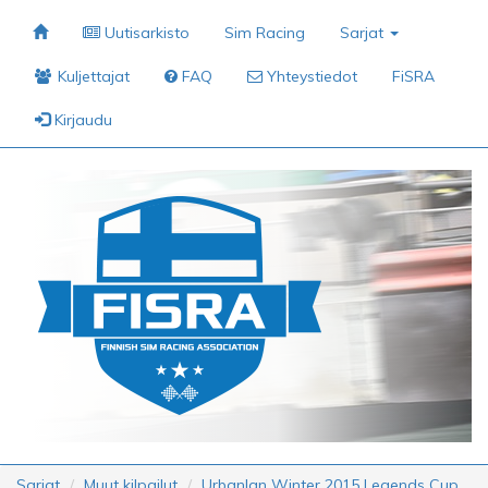
Uutisarkisto
Sim Racing
Sarjat
Kuljettajat
FAQ
Yhteystiedot
FiSRA
Kirjaudu
Sarjat
Muut kilpailut
Urbanlan Winter 2015 Legends Cup