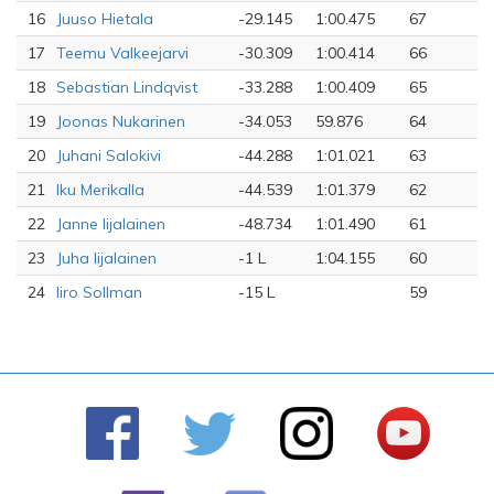
16
Juuso Hietala
-29.145
1:00.475
67
17
Teemu Valkeejarvi
-30.309
1:00.414
66
18
Sebastian Lindqvist
-33.288
1:00.409
65
19
Joonas Nukarinen
-34.053
59.876
64
20
Juhani Salokivi
-44.288
1:01.021
63
21
Iku Merikalla
-44.539
1:01.379
62
22
Janne Iijalainen
-48.734
1:01.490
61
23
Juha Iijalainen
-1 L
1:04.155
60
24
Iiro Sollman
-15 L
59