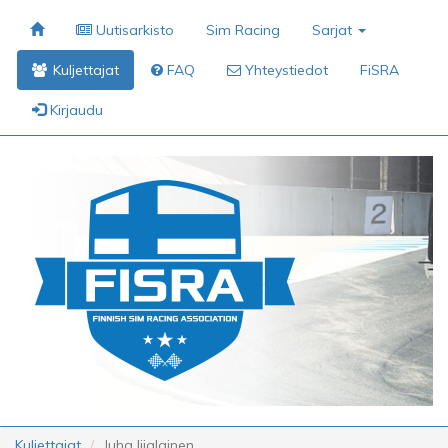
Uutisarkisto
Sim Racing
Sarjat
Kuljettajat
FAQ
Yhteystiedot
FiSRA
Kirjaudu
Kuljettajat
Juha Iijalainen