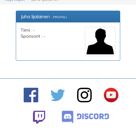
Juha Iijalainen
- PROFIILI
Tiimi : -
Sponsorit : -