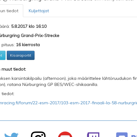
lun tiedot
Kuljettajat
äärä:
5.8.2017 klo 16:10
rburgring Grand-Prix-Strecke
n pituus:
16 kierrosta
et
Kisaraportit
n muut tiedot:
oksen karsintakilpailu (afternoon), joka määrittelee lähtöruudukon fina
on), ratana Nürburgring GP BES/WEC-shikaanilla.
 tiedot:
simracing.fi/forum/22-esm-2017/103-esm-2017-finaali-la-58-nurburgr