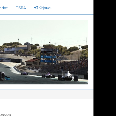
iedot
FiSRA
Kirjaudu
finaali