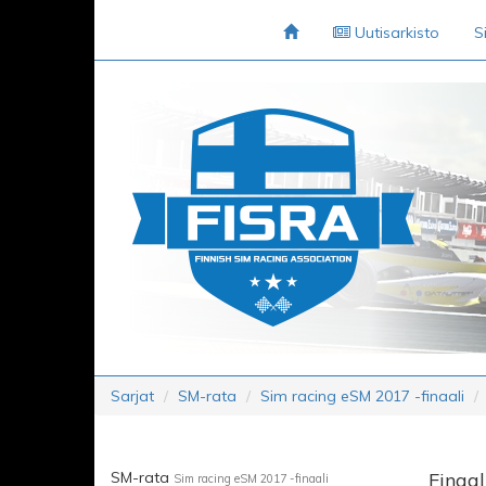
Uutisarkisto
S
Sarjat
SM-rata
Sim racing eSM 2017 -finaali
SM-rata
Finaa
Sim racing eSM 2017 -finaali