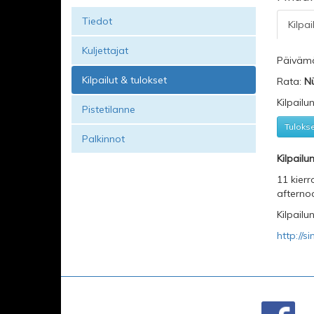
Tiedot
Kilpai
Kuljettajat
Päiväm
Kilpailut & tulokset
Rata:
Nü
Kilpailu
Pistetilanne
Tuloks
Palkinnot
Kilpailu
11 kierr
afterno
Kilpailun
http://