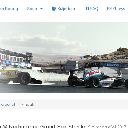
im Racing
Sarjat
Kuljettajat
FAQ
Yhteyst
Kilpailut
Finaali
li @ Nürburgring Grand-Prix-Strecke
Sim racing eSM 2017 -