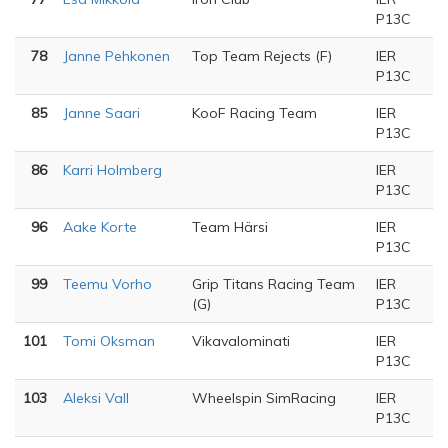
P13C
78
Janne Pehkonen
Top Team Rejects (F)
IER
P13C
85
Janne Saari
KooF Racing Team
IER
P13C
86
Karri Holmberg
IER
P13C
96
Aake Korte
Team Härsi
IER
P13C
99
Teemu Vorho
Grip Titans Racing Team
IER
(G)
P13C
101
Tomi Oksman
Vikavalominati
IER
P13C
103
Aleksi Vall
Wheelspin SimRacing
IER
P13C