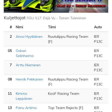
Kuljettajat
FiSU S17: Déjà Vu - Toinen Tuleminen
#
Nimi
Tiimi
Auto
2
Anssi Hyytiäinen
Ruutulippu Racing Team
IER
[F]
P13C
05
Oskari
IER
Selinheimo
P13C
7
Arttu Nieminen
IER
P13C
08
Henrik Pekkanen
Ruutulippu Racing Team
IER
(F)
P13C
11
Kimmo
KooF Racing Team
IER
Leppänen
P13C
13
Panu Artimo
Top Team Rejects [F]
IER