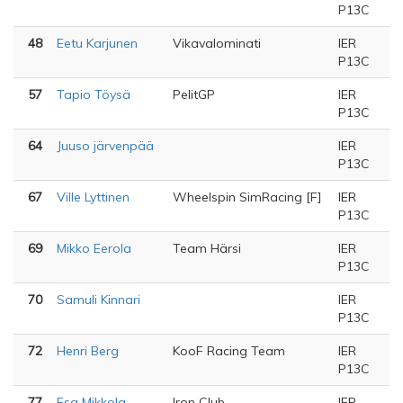
P13C
48
Eetu Karjunen
Vikavalominati
IER
P13C
57
Tapio Töysä
PelitGP
IER
P13C
64
Juuso järvenpää
IER
P13C
67
Ville Lyttinen
Wheelspin SimRacing [F]
IER
P13C
69
Mikko Eerola
Team Härsi
IER
P13C
70
Samuli Kinnari
IER
P13C
72
Henri Berg
KooF Racing Team
IER
P13C
77
Esa Mikkola
Iron Club
IER