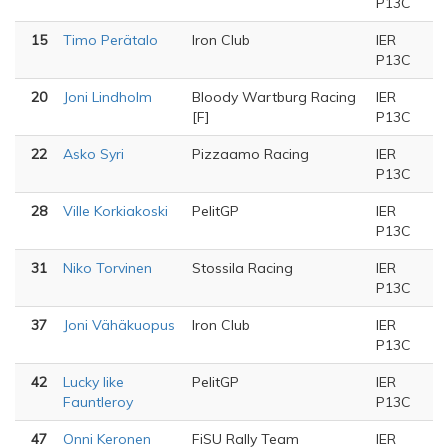
P13C
15
Timo Perätalo
Iron Club
IER
P13C
20
Joni Lindholm
Bloody Wartburg Racing
IER
[F]
P13C
22
Asko Syri
Pizzaamo Racing
IER
P13C
28
Ville Korkiakoski
PelitGP
IER
P13C
31
Niko Torvinen
Stossila Racing
IER
P13C
37
Joni Vähäkuopus
Iron Club
IER
P13C
42
Lucky like
PelitGP
IER
Fauntleroy
P13C
47
Onni Keronen
FiSU Rally Team
IER