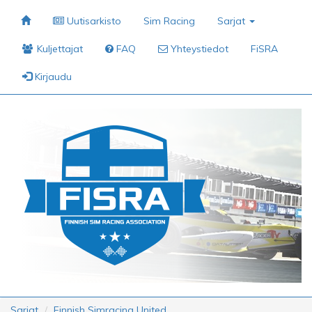
Uutisarkisto
Sim Racing
Sarjat
Kuljettajat
FAQ
Yhteystiedot
FiSRA
Kirjaudu
Sarjat
Finnish Simracing United