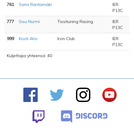
761
Sami Rantamäki
IER
P13C
777
Sisu Nurmi
Tissituning Racing
IER
P13C
999
Kosti Aho
Iron Club
IER
P13C
Kuljettajia yhteensä: 40