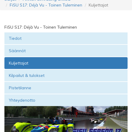
FiSU S17: Déjà Vu - Toinen Tuleminen
Kuljettajat
FiSU S17: Déjà Vu - Toinen Tuleminen
Tiedot
Säännöt
Kuljettajat
Kilpailut & tulokset
Pistetilanne
Yhteydenotto