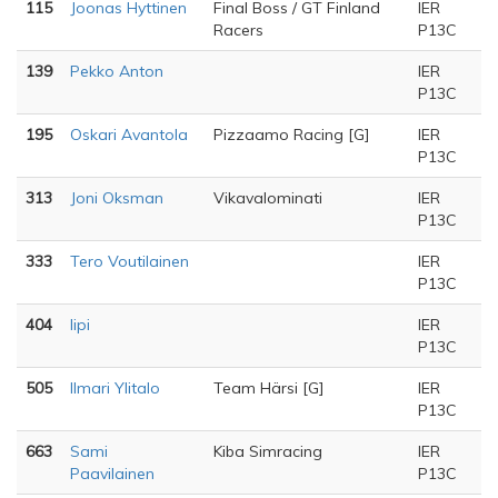
115
Joonas Hyttinen
Final Boss / GT Finland
IER
Racers
P13C
139
Pekko Anton
IER
P13C
195
Oskari Avantola
Pizzaamo Racing [G]
IER
P13C
313
Joni Oksman
Vikavalominati
IER
P13C
333
Tero Voutilainen
IER
P13C
404
lipi
IER
P13C
505
Ilmari Ylitalo
Team Härsi [G]
IER
P13C
663
Sami
Kiba Simracing
IER
Paavilainen
P13C