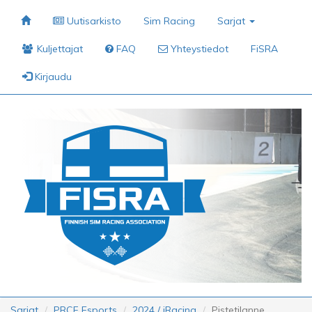
Uutisarkisto
Sim Racing
Sarjat
Kuljettajat
FAQ
Yhteystiedot
FiSRA
Kirjaudu
Sarjat
PRCF Esports
2024 / iRacing
Pistetilanne