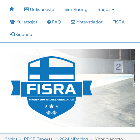
Uutisarkisto
Sim Racing
Sarjat
Kuljettajat
FAQ
Yhteystiedot
FiSRA
Kirjaudu
Sarjat
PRCF Esports
2024 / iRacing
Yhteydenotto