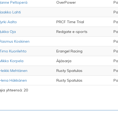
Janne Peltoperä
OverPower
Po
Jaakko Lahti
Po
Jyrki Aalto
PRCF Time Trial
Po
Jukka Oja
Redgate e-sports
Po
Rasmus Koskinen
Po
Timo Kuorilehto
Erangel Racing
Po
Mikko Korpela
Äijäsarja
Po
Heikki Mehtänen
Rusty Spatulas
Po
Hena Häkkänen
Rusty Spatulas
Po
ajia yhteensä: 20