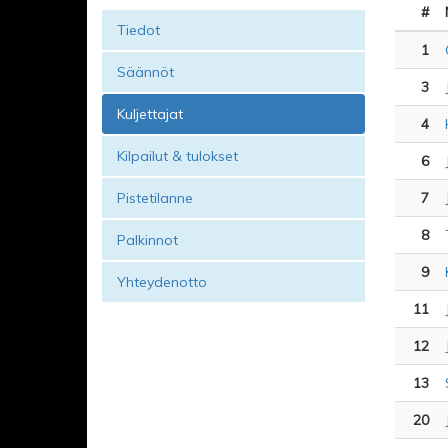
#
Tiedot
1
Säännöt
3
Kuljettajat
4
Kilpailut & tulokset
6
Pistetilanne
7
8
Palkinnot
9
Yhteydenotto
11
12
13
20