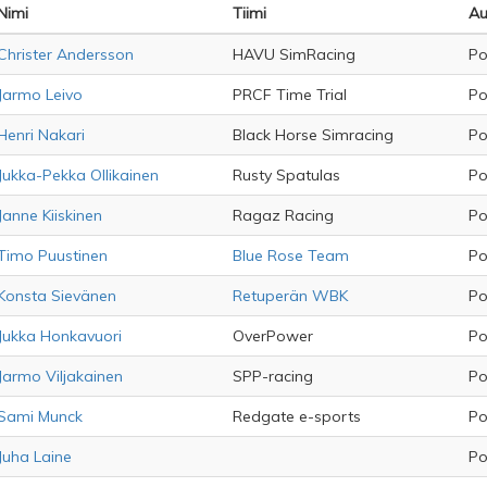
Nimi
Tiimi
Au
Christer Andersson
HAVU SimRacing
Po
Jarmo Leivo
PRCF Time Trial
Po
Henri Nakari
Black Horse Simracing
Po
Jukka-Pekka Ollikainen
Rusty Spatulas
Po
Janne Kiiskinen
Ragaz Racing
Po
Timo Puustinen
Blue Rose Team
Po
Konsta Sievänen
Retuperän WBK
Po
Jukka Honkavuori
OverPower
Po
Jarmo Viljakainen
SPP-racing
Po
Sami Munck
Redgate e-sports
Po
Juha Laine
Po