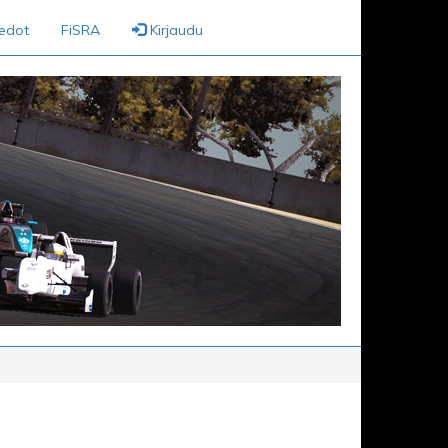
iedot
FiSRA
Kirjaudu