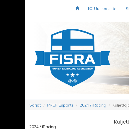
Uutisarkisto
S
Sarjat
PRCF Esports
2024 / iRacing
Kuljettaj
Kuljet
2024 / iRacing