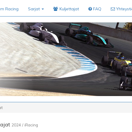
im Racing
Sarjat
Kuljettajat
FAQ
Yhteyst
at
tajat
2024 / iRacing