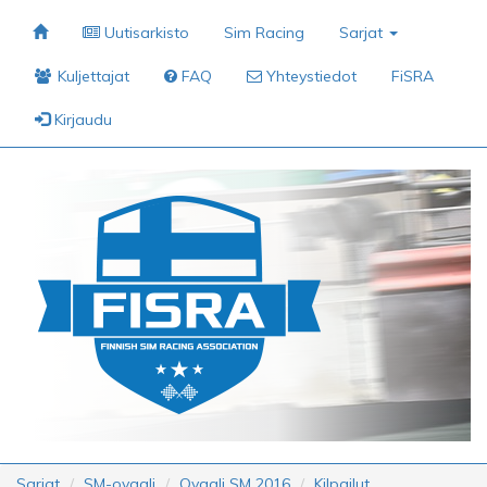
Uutisarkisto
Sim Racing
Sarjat
Kuljettajat
FAQ
Yhteystiedot
FiSRA
Kirjaudu
Sarjat
SM-ovaali
Ovaali SM 2016
Kilpailut