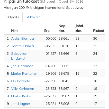
Kilpailun tulokset
SM-ovaali - Ovaali SM 2016
Michigan 200 @ Michigan International Speedway
Kilpailu
Aika-ajo
Nop.
Johd.
Nimi
Ero
kier.
kier.
Pisteet
1
Aleksi Elomaa
-00.000
38.661
59
30
2
Tommi Hahka
-05.835
38.620
13
25
3
Sebastian
-07.427
38.666
6
24
Lindqvist
4
Joni Bäckman
-14.206
39.135
0
22
5
Marko Penttinen
-19.506
38.679
15
22
6
Olli Pahkala
-22.396
38.841
0
20
7
Ville Korhonen
-23.523
38.967
0
19
8
Marko Kiikka
-25.072
38.907
1
19
9
Joni Hagner
-25.221
38.908
0
17