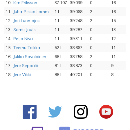
10
Kim Eriksson
-37.107
39.039
0
16
11
Juha-Pekka Lammi
-1 L
39.068
2
16
12
Jari Luomajoki
-1 L
39.248
2
15
13
Samu Joutsi
-1 L
39.287
0
13
14
Petja Niva
-1 L
39.311
0
12
15
Teemu Toikka
-52 L
38.667
0
11
16
Jukka Savolainen
-68 L
38.758
2
11
17
Jere Seppälä
-81 L
38.873
0
9
18
Jere Vikki
-88 L
40.201
0
8