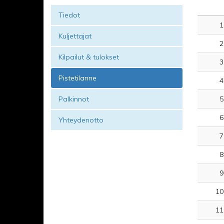
Tiedot
1
Kuljettajat
2
Kilpailut & tulokset
3
Pistetilanne
4
Palkinnot
5
6
Yhteydenotto
7
8
9
10
11