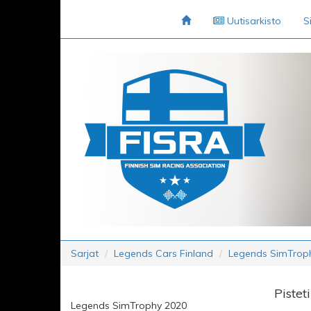
Uutisarkisto
S
Sarjat
Legends Cars Finland
Legends SimTrop
Pistet
Legends SimTrophy 2020