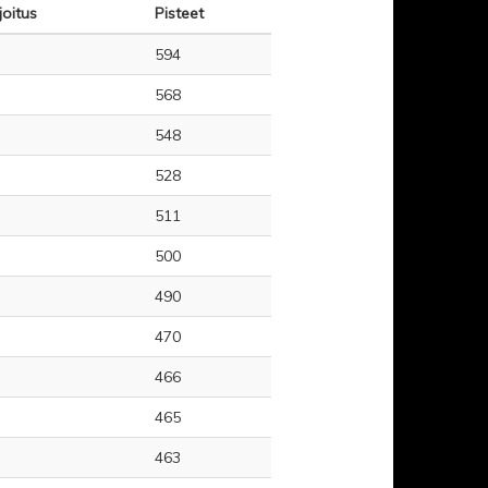
joitus
Pisteet
594
568
548
528
511
500
490
470
466
465
463