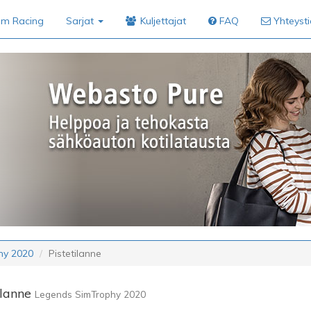
im Racing
Sarjat
Kuljettajat
FAQ
Yhteyst
hy 2020
Pistetilanne
ilanne
Legends SimTrophy 2020