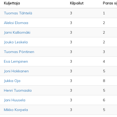
Kuljettaja
Kilpailut
Paras si
Tuomas Tähtelä
3
1
Aleksi Elomaa
3
2
Jami Kalliomäki
3
2
Jouko Leskela
3
2
Tuomas Pöntinen
3
3
Esa Lempinen
3
4
Joni Hokkanen
3
5
Jukka Oja
3
8
Henri Tuomaala
3
5
Jani Huusela
3
6
Mikko Korpela
3
5