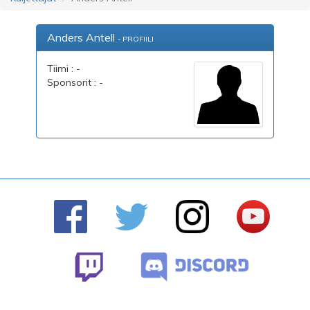
Anders Antell
- PROFIILI
Tiimi : -
Sponsorit : -