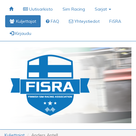
Uutisarkisto
Sim Racing
Sarjat
Kuljettajat
FAQ
Yhteystiedot
FiSRA
Kirjaudu
Kuljettajat
Anders Antell