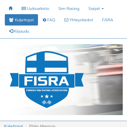
Uutisarkisto
Sim Racing
Sarjat
Kuljettajat
FAQ
Yhteystiedot
FiSRA
Kirjaudu
Kuljettajat
Philip Miemois