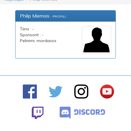
Philip Miemois
- PROFIILI
Tiimi : -
Sponsorit : -
Pelinimi: mordavos