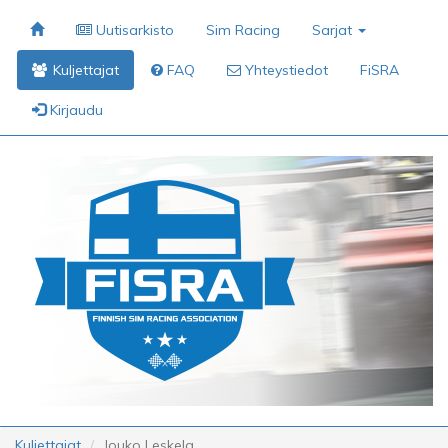
Uutisarkisto
Sim Racing
Sarjat
Kuljettajat
FAQ
Yhteystiedot
FiSRA
Kirjaudu
Kuljettajat
Jouko Leskela