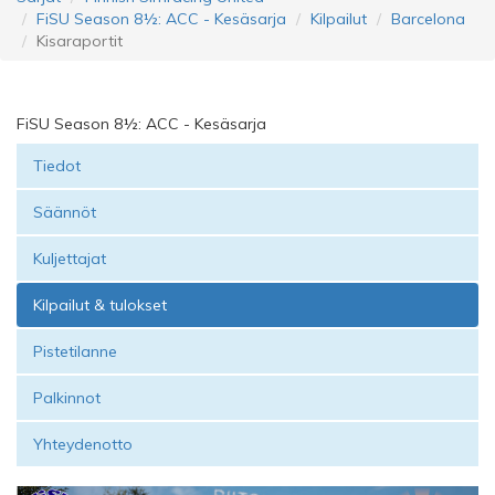
FiSU Season 8½: ACC - Kesäsarja
Kilpailut
Barcelona
Kisaraportit
FiSU Season 8½: ACC - Kesäsarja
Tiedot
Säännöt
Kuljettajat
Kilpailut & tulokset
Pistetilanne
Palkinnot
Yhteydenotto