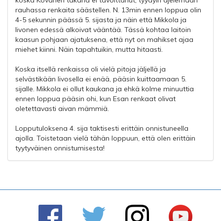
rauhassa renkaita säästellen. N. 13min ennen loppua olin
4-5 sekunnin päässä 5. sijasta ja näin että Mikkola ja
Iivonen edessä alkoivat vääntää. Tässä kohtaa laitoin
kaasun pohjaan ajatuksena, että nyt on mahikset ajaa
miehet kiinni. Näin tapahtuikin, mutta hitaasti.
Koska itsellä renkaissa oli vielä pitoja jäljellä ja
selvästikään Iivosella ei enää, pääsin kuittaamaan 5.
sijalle. Mikkola ei ollut kaukana ja ehkä kolme minuuttia
ennen loppua pääsin ohi, kun Esan renkaat olivat
oletettavasti aivan mämmiä.
Lopputuloksena 4. sija taktisesti erittäin onnistuneella
ajolla. Toistetaan vielä tähän loppuun, että olen erittäin
tyytyväinen onnistumisesta!