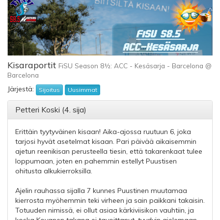
Kisaraportit
FiSU Season 8½: ACC - Kesäsarja - Barcelona @
Barcelona
Järjestä:
Sijoitus
Uusimmat
Petteri Koski (4. sija)
Erittäin tyytyväinen kisaan! Aika-ajossa ruutuun 6, joka
tarjosi hyvät asetelmat kisaan. Pari päivää aikaisemmin
ajetun reenikisan perusteella tiesin, että takarenkaat tulee
loppumaan, joten en pahemmin estellyt Puustisen
ohitusta alkukierroksilla.
Ajelin rauhassa sijalla 7 kunnes Puustinen muutamaa
kierrosta myöhemmin teki virheen ja sain paikkani takaisin.
Totuuden nimissä, ei ollut asiaa kärkiviisikon vauhtiin, ja
koska Kovanen takana ei tavoittanut, tyydyin ajelemaan