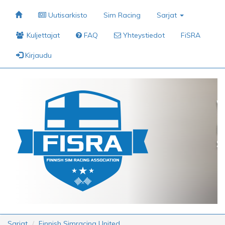
Uutisarkisto
Sim Racing
Sarjat
Kuljettajat
FAQ
Yhteystiedot
FiSRA
Kirjaudu
Sarjat
Finnish Simracing United