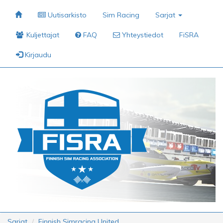
Uutisarkisto
Sim Racing
Sarjat
Kuljettajat
FAQ
Yhteystiedot
FiSRA
Kirjaudu
Sarjat
Finnish Simracing United