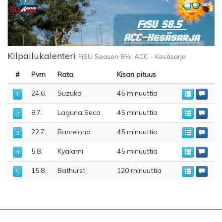
Kilpailukalenteri
FiSU Season 8½: ACC - Kesäsarja
#
Pvm
Rata
Kisan pituus
24.6.
Suzuka
45 minuuttia
1
8.7.
Laguna Seca
45 minuuttia
2
22.7.
Barcelona
45 minuuttia
3
5.8.
Kyalami
45 minuuttia
4
15.8.
Bathurst
120 minuuttia
5