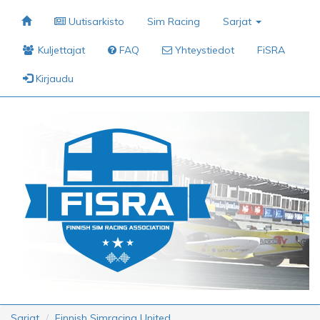
Uutisarkisto
Sim Racing
Sarjat
Kuljettajat
FAQ
Yhteystiedot
FiSRA
Kirjaudu
Sarjat
Finnish Simracing United