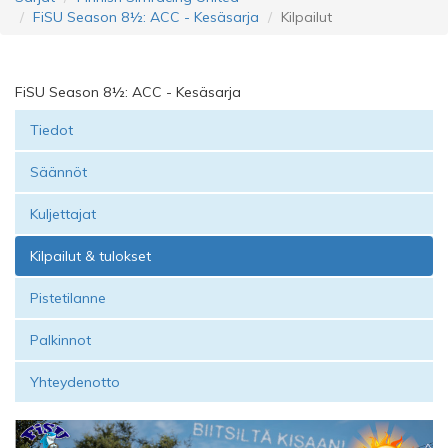
FiSU Season 8½: ACC - Kesäsarja
Kilpailut
FiSU Season 8½: ACC - Kesäsarja
Tiedot
Säännöt
Kuljettajat
Kilpailut & tulokset
Pistetilanne
Palkinnot
Yhteydenotto