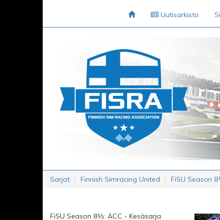
Uutisarkisto
S
Sarjat
Finnish Simracing United
FiSU Season 8
FiSU Season 8½: ACC - Kesäsarja