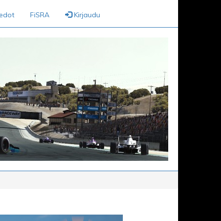
iedot
FiSRA
Kirjaudu