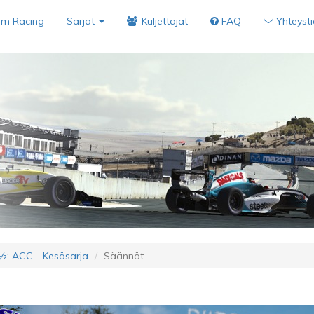
im Racing
Sarjat
Kuljettajat
FAQ
Yhteyst
½: ACC - Kesäsarja
Säännöt