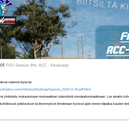
öt
FiSU Season 8½: ACC - Kesäsarja
levat säännöt löytyvät:
w.dropbox.com/s/efzdocp92ybtcga/Saannot_2018-12-30.pdf?dl=0
at yhdistetty mukautumaan tosimaailman säännöistä simulaattorimaailmaan. Lue ainakin kohdat
kohdistuvat poikkeukset tai lievennykset ilmoitetaan hyvissä ajoin ennen kilpailua kauden tie