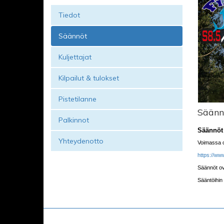
Tiedot
Säännöt
Kuljettajat
Kilpailut & tulokset
Pistetilanne
Säänn
Palkinnot
Säännöt
Yhteydenotto
Voimassa o
https://ww
Säännöt ov
Sääntöihin 