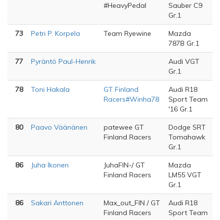
#HeavyPedal
Sauber C9
Gr.1
73
Petri P. Korpela
Team Ryewine
Mazda
787B Gr.1
77
Pyräntö Paul-Henrik
Audi VGT
Gr.1
78
Toni Hakala
GT Finland
Audi R18
Racers#Winha78
Sport Team
'16 Gr.1
80
Paavo Väänänen
patewee GT
Dodge SRT
Finland Racers
Tomahawk
Gr.1
86
Juha Ikonen
JuhaFIN-/ GT
Mazda
Finland Racers
LM55 VGT
Gr.1
86
Sakari Anttonen
Max_out_FIN / GT
Audi R18
Finland Racers
Sport Team