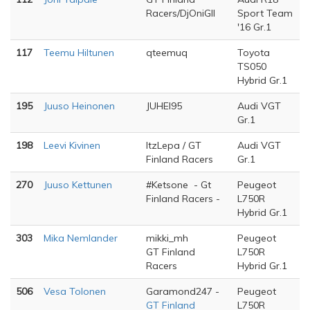
Racers/DjOniGII
Sport Team
'16 Gr.1
117
Teemu Hiltunen
qteemuq
Toyota
TS050
Hybrid Gr.1
195
Juuso Heinonen
JUHEI95
Audi VGT
Gr.1
198
Leevi Kivinen
ItzLepa / GT
Audi VGT
Finland Racers
Gr.1
270
Juuso Kettunen
#Ketsone - Gt
Peugeot
Finland Racers -
L750R
Hybrid Gr.1
303
Mika Nemlander
mikki_mh
Peugeot
GT Finland
L750R
Racers
Hybrid Gr.1
506
Vesa Tolonen
Garamond247 -
Peugeot
GT Finland
L750R