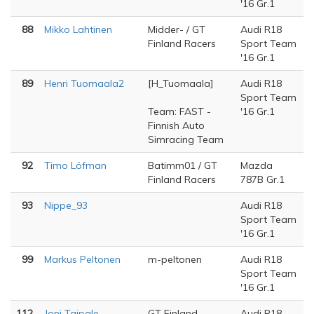
'16 Gr.1
88
Mikko Lahtinen
Midder- / GT
Audi R18
Finland Racers
Sport Team
'16 Gr.1
89
Henri Tuomaala2
[H_Tuomaala]
Audi R18
Sport Team
Team: FAST -
'16 Gr.1
Finnish Auto
Simracing Team
92
Timo Löfman
Batimm01 / GT
Mazda
Finland Racers
787B Gr.1
93
Nippe_93
Audi R18
Sport Team
'16 Gr.1
99
Markus Peltonen
m-peltonen
Audi R18
Sport Team
'16 Gr.1
112
Joni Taipale
GT Finland
Audi R18