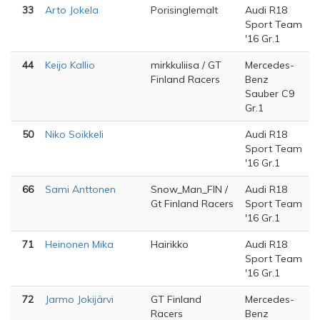
33
Arto Jokela
Porisinglemalt
Audi R18
Sport Team
'16 Gr.1
44
Keijo Kallio
mirkkuliisa / GT
Mercedes-
Finland Racers
Benz
Sauber C9
Gr.1
50
Niko Soikkeli
Audi R18
Sport Team
'16 Gr.1
66
Sami Anttonen
Snow_Man_FIN /
Audi R18
Gt Finland Racers
Sport Team
'16 Gr.1
71
Heinonen Mika
Hairikko
Audi R18
Sport Team
'16 Gr.1
72
Jarmo Jokijärvi
GT Finland
Mercedes-
Racers
Benz