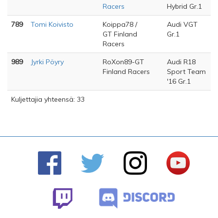
Racers
Hybrid Gr.1
789
Tomi Koivisto
Koippa78 /
Audi VGT
GT Finland
Gr.1
Racers
989
Jyrki Pöyry
RoXon89-GT
Audi R18
Finland Racers
Sport Team
'16 Gr.1
Kuljettajia yhteensä: 33