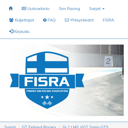
Uutisarkisto
Sim Racing
Sarjat
Kuljettajat
FAQ
Yhteystiedot
FiSRA
Kirjaudu
Sarjat
GT Finland Racers
Gr.1 LMS VGT Sarja GTS