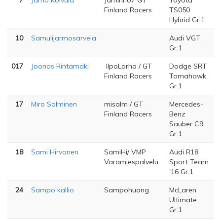
7
Jarno Koivula
Jarninho7 GT
Toyota
Finland Racers
TS050
Hybrid Gr.1
10
Samulijarmosarvela
Audi VGT
Gr.1
017
Joonas Rintamäki
IlpoLarha / GT
Dodge SRT
Finland Racers
Tomahawk
Gr.1
17
Miro Salminen
misalm / GT
Mercedes-
Finland Racers
Benz
Sauber C9
Gr.1
18
Sami Hirvonen
SamiHi/ VMP
Audi R18
Varamiespalvelu
Sport Team
'16 Gr.1
24
Sampo kallio
Sampohuong
McLaren
Ultimate
Gr.1