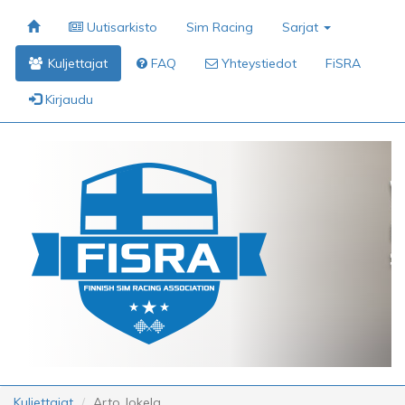
Uutisarkisto
Sim Racing
Sarjat
Kuljettajat
FAQ
Yhteystiedot
FiSRA
Kirjaudu
Kuljettajat
Arto Jokela