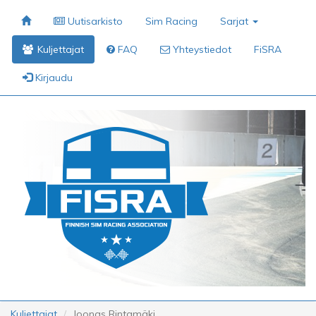
Uutisarkisto
Sim Racing
Sarjat
Kuljettajat
FAQ
Yhteystiedot
FiSRA
Kirjaudu
Kuljettajat
Joonas Rintamäki