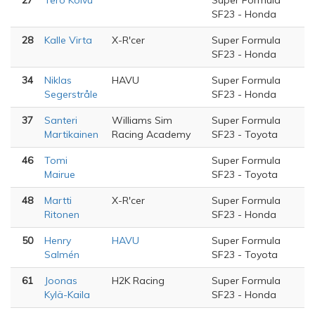
27
Tero Koivu
Super Formula
SF23 - Honda
28
Kalle Virta
X-R'cer
Super Formula
SF23 - Honda
34
Niklas
HAVU
Super Formula
Segerstråle
SF23 - Honda
37
Santeri
Williams Sim
Super Formula
Martikainen
Racing Academy
SF23 - Toyota
46
Tomi
Super Formula
Mairue
SF23 - Toyota
48
Martti
X-R'cer
Super Formula
Ritonen
SF23 - Honda
50
Henry
HAVU
Super Formula
Salmén
SF23 - Toyota
61
Joonas
H2K Racing
Super Formula
Kylä-Kaila
SF23 - Honda