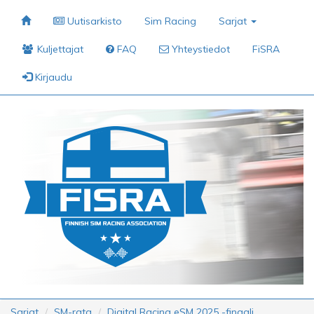
Uutisarkisto
Sim Racing
Sarjat
Kuljettajat
FAQ
Yhteystiedot
FiSRA
Kirjaudu
Sarjat
SM-rata
Digital Racing eSM 2025 -finaali