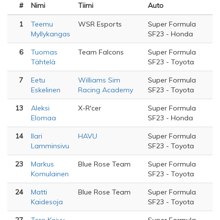
#
Nimi
Tiimi
Auto
1
Teemu
WSR Esports
Super Formula
Myllykangas
SF23 - Honda
6
Tuomas
Team Falcons
Super Formula
Tähtelä
SF23 - Toyota
7
Eetu
Williams Sim
Super Formula
Eskelinen
Racing Academy
SF23 - Toyota
13
Aleksi
X-R'cer
Super Formula
Elomaa
SF23 - Honda
14
Ilari
HAVU
Super Formula
Lamminsivu
SF23 - Toyota
23
Markus
Blue Rose Team
Super Formula
Komulainen
SF23 - Toyota
24
Matti
Blue Rose Team
Super Formula
Kaidesoja
SF23 - Toyota