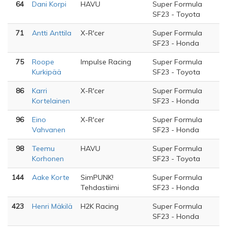
64
Dani Korpi
HAVU
Super Formula
SF23 - Toyota
71
Antti Anttila
X-R'cer
Super Formula
SF23 - Honda
75
Roope
Impulse Racing
Super Formula
Kurkipää
SF23 - Toyota
86
Karri
X-R'cer
Super Formula
Kortelainen
SF23 - Honda
96
Eino
X-R'cer
Super Formula
Vahvanen
SF23 - Honda
98
Teemu
HAVU
Super Formula
Korhonen
SF23 - Toyota
144
Aake Korte
SimPUNK!
Super Formula
Tehdastiimi
SF23 - Honda
423
Henri Mäkilä
H2K Racing
Super Formula
SF23 - Honda