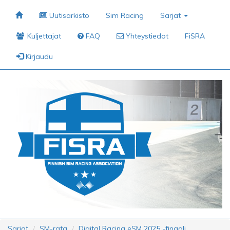
Uutisarkisto
Sim Racing
Sarjat
Kuljettajat
FAQ
Yhteystiedot
FiSRA
Kirjaudu
Sarjat
SM-rata
Digital Racing eSM 2025 -finaali