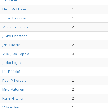
Joni Lehto
1
Henri Makkonen
1
Juuso Heinonen
1
Vihdin_rattimies
2
Jukka Lindstedt
1
Jani Finerus
2
Ville-Jussi Lepola
3
Jukka Loijas
1
Kai Pääkkö
1
Petri P. Korpela
1
Mika Vatanen
2
Rami Hiltunen
2
Ville Halén
1