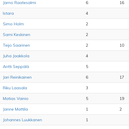
Jarno Raatesalmi
6
16
lstara
4
Simo Holm
2
Sami Keskinen
2
Teijo Saarinen
2
10
Juha Jaakkola
4
Antti Seppälä
5
Jari Reinikainen
6
17
Riku Laasala
3
Matias Vainio
5
19
Janne Mattila
1
2
Johannes Luukkanen
1