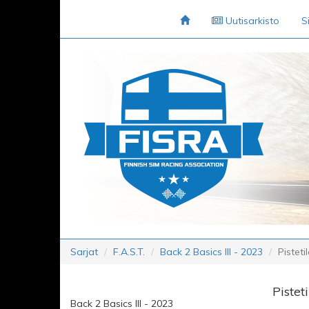
Uutisarkisto
S
Sarjat
F.A.S.T.
Back 2 Basics III - 2023
Pisteti
Pistet
Back 2 Basics III - 2023