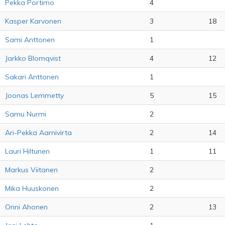
Pekka Portimo
4
Kasper Karvonen
3
18
Sami Anttonen
1
Jarkko Blomqvist
4
12
Sakari Anttonen
1
Joonas Lemmetty
5
15
Samu Nurmi
2
Ari-Pekka Aarnivirta
2
14
Lauri Hiltunen
1
11
Markus Viitanen
2
Mika Huuskonen
2
Onni Ahonen
2
13