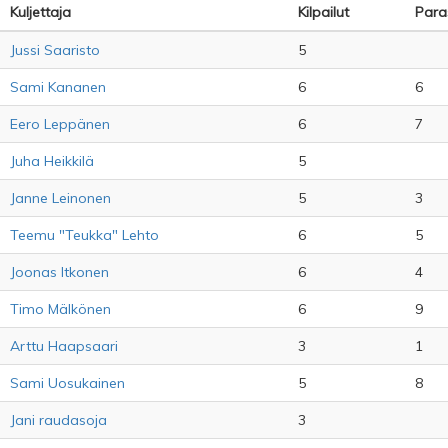
Kuljettaja
Kilpailut
Paras
Jussi Saaristo
5
Sami Kananen
6
6
Eero Leppänen
6
7
Juha Heikkilä
5
Janne Leinonen
5
3
Teemu "Teukka" Lehto
6
5
Joonas Itkonen
6
4
Timo Mälkönen
6
9
Arttu Haapsaari
3
1
Sami Uosukainen
5
8
Jani raudasoja
3