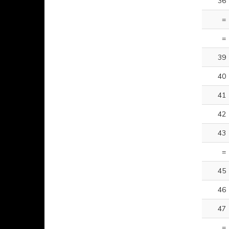
36
=
=
39
40
41
42
43
=
45
46
47
=