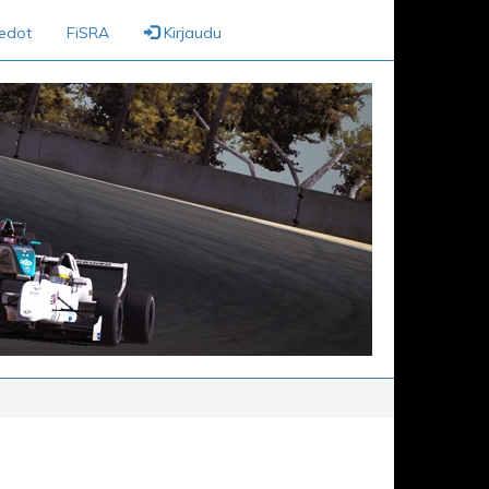
iedot
FiSRA
Kirjaudu