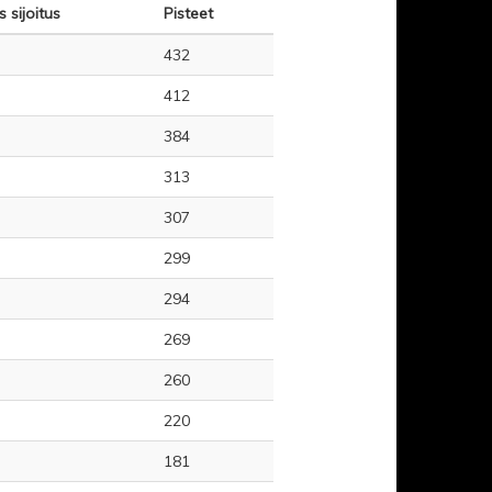
 sijoitus
Pisteet
432
412
384
313
307
299
294
269
260
220
181