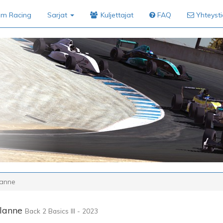
im Racing
Sarjat
Kuljettajat
FAQ
Yhteyst
lanne
ilanne
Back 2 Basics III - 2023