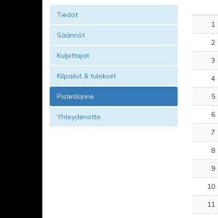
Tiedot
1
Säännöt
2
Kuljettajat
3
Kilpailut & tulokset
4
Pistetilanne
5
6
Yhteydenotto
7
8
9
10
11