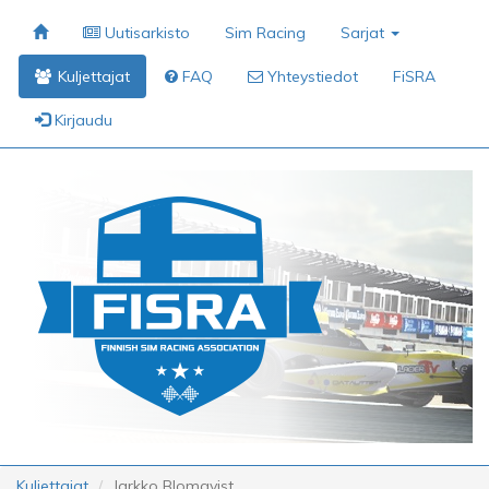
Uutisarkisto
Sim Racing
Sarjat
Kuljettajat
FAQ
Yhteystiedot
FiSRA
Kirjaudu
Kuljettajat
Jarkko Blomqvist