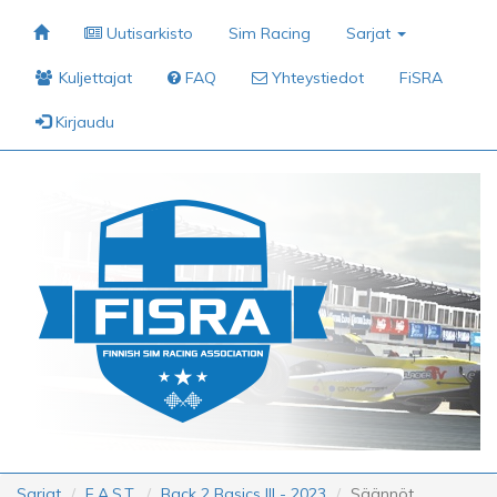
Uutisarkisto
Sim Racing
Sarjat
Kuljettajat
FAQ
Yhteystiedot
FiSRA
Kirjaudu
Sarjat
F.A.S.T.
Back 2 Basics III - 2023
Säännöt