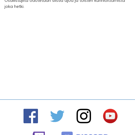
Osallistujilta odotetaan siistiä ajoa ja toisten kunnioittamista
joka hetki.