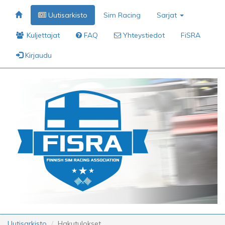
Uutisarkisto
Sim Racing
Sarjat
Kuljettajat
FAQ
Yhteystiedot
FiSRA
Kirjaudu
Uutisarkisto
Hakutulokset