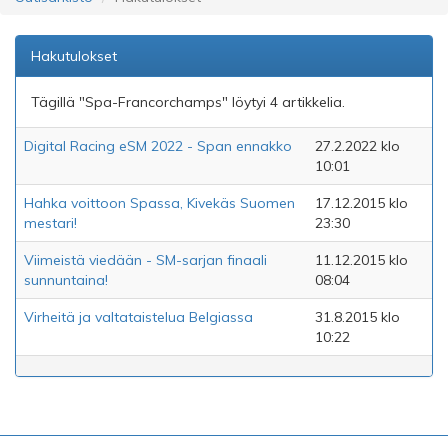
Hakutulokset
Tägillä "Spa-Francorchamps" löytyi 4 artikkelia.
Digital Racing eSM 2022 - Span ennakko
27.2.2022 klo
10:01
Hahka voittoon Spassa, Kivekäs Suomen
17.12.2015 klo
mestari!
23:30
Viimeistä viedään - SM-sarjan finaali
11.12.2015 klo
sunnuntaina!
08:04
Virheitä ja valtataistelua Belgiassa
31.8.2015 klo
10:22