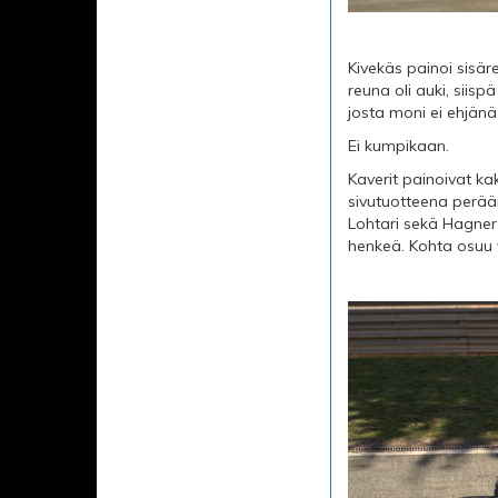
Kivekäs painoi sisär
reuna oli auki, siis
josta moni ei ehjänä
Ei kumpikaan.
Kaverit painoivat kak
sivutuotteena perään
Lohtari sekä Hagner e
henkeä. Kohta osuu