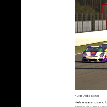
Kuvat: Aleksi Elomaa
Heti ensimmäisellä k
startin ja pystyi h