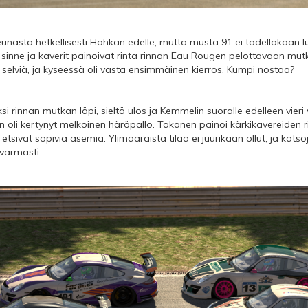
eunasta hetkellisesti Hahkan edelle, mutta musta 91 ei todellakaan 
pä sinne ja kaverit painoivat rinta rinnan Eau Rougen pelottavaan m
 selviä, ja kyseessä oli vasta ensimmäinen kierros. Kumpi nostaa?
si rinnan mutkan läpi, sieltä ulos ja Kemmelin suoralle edelleen vieri
 oli kertynyt melkoinen häröpallo. Takanen painoi kärkikavereiden ri
tsivät sopivia asemia. Ylimääräistä tilaa ei juurikaan ollut, ja katsoj
 varmasti.