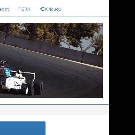
iedot
FiSRA
Kirjaudu