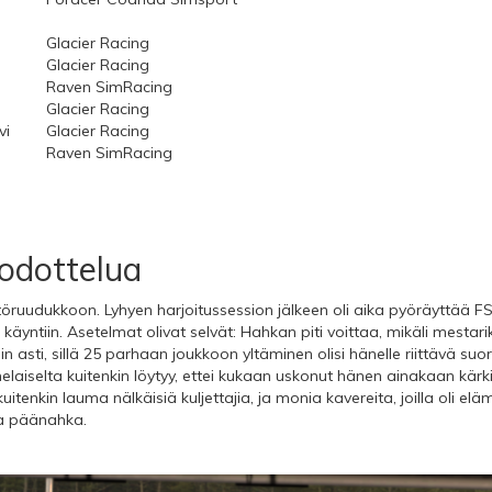
Glacier Racing
Glacier Racing
Raven SimRacing
Glacier Racing
vi
Glacier Racing
Raven SimRacing
 odottelua
töruudukkoon. Lyhyen harjoitussession jälkeen oli aika pyöräyttää 
 käyntiin. Asetelmat olivat selvät: Hahkan piti voittaa, mikäli mestarik
 asti, sillä 25 parhaan joukkoon yltäminen olisi hänelle riittävä suor
laiselta kuitenkin löytyy, ettei kukaan uskonut hänen ainakaan kärkiv
kuitenkin lauma nälkäisiä kuljettajia, ja monia kavereita, joilla oli 
a päänahka.