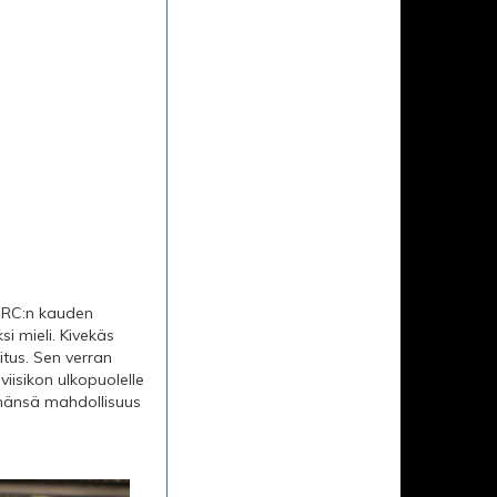
FSRC:n kauden
si mieli. Kivekäs
itus. Sen verran
iisikon ulkopuolelle
elämänsä mahdollisuus