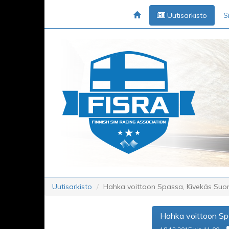
Uutisarkisto
S
Uutisarkisto
Hahka voittoon Spassa, Kivekäs Suo
Hahka voittoon Sp