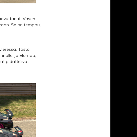
luovuttanut. Vasen
utkaan. Se on temppu,
 vieressä. Tästä
nnalle, ja Elomaa,
at pidättelivät