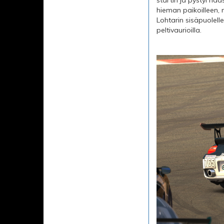
hieman paikoilleen,
Lohtarin sisäpuolell
peltivaurioilla.