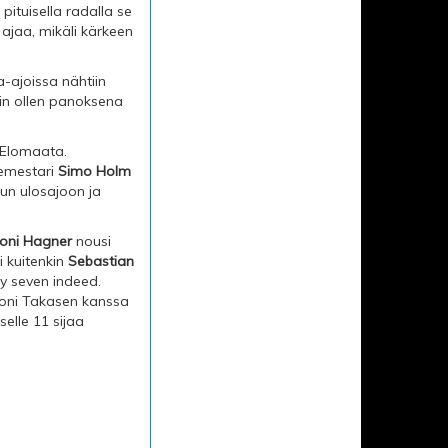
pituisella radalla se
 ajaa, mikäli kärkeen
a-ajoissa nähtiin
 Näin ollen panoksena
 Elomaata.
lemestari
Simo Holm
uun ulosajoon ja
oni Hagner
nousi
i kuitenkin
Sebastian
ky seven indeed.
Joni Takasen kanssa
elle 11 sijaa