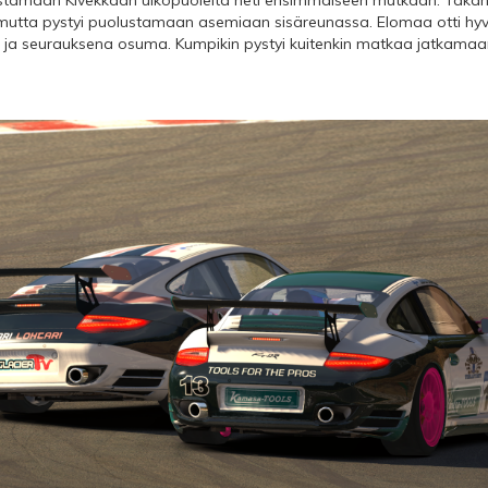
 mutta pystyi puolustamaan asemiaan sisäreunassa. Elomaa otti hyvä
e ja seurauksena osuma. Kumpikin pystyi kuitenkin matkaa jatkamaan