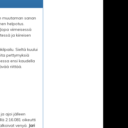
ihdan muutaman sanan
nen helpotus.
 Jopa viimeisessä
essä ja kiireisen
lpailu. Sieltä kuului
vaita pettymyksiä
sessa ensi kaudella
ävää riittää.
ja ajoi jälleen
lä 2:16.081 oikeutti
 alkoivat venyä.
Jari