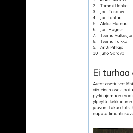
2.
Tommi Hahka
3.
Joni Takanen
4.
Jari Lohtari
5.
Aleksi Elomaa
6.
Joni Hagner
7.
Teemu Valkeejär
8.
Teemu Toikka
9.
Antti Pihlaja
10.
Juho Saravo
Ei turhaa
Autot asettuivat läh
viimeinen osakilpailu
pyrki ajamaan maaliin
ylpeyttä kirkkonumme
jäävän. Takaa tulisi 
napata timantinkov