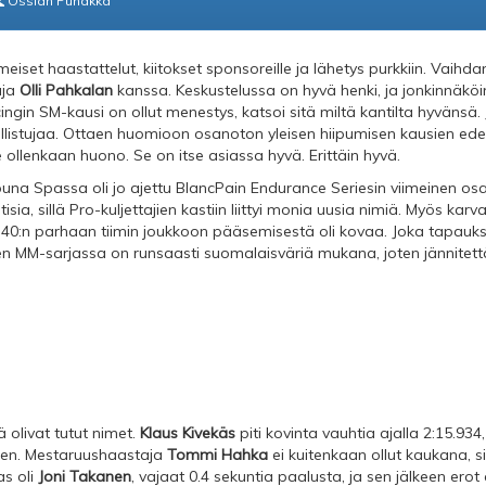
Ossian Puhakka
imeiset haastattelut, kiitokset sponsoreille ja lähetys purkkiin. Va
aja
Olli Pahkalan
kanssa. Keskustelussa on hyvä henki, ja jonkinnäköi
gin SM-kausi on ollut menestys, katsoi sitä miltä kantilta hyvänsä.
sallistujaa. Ottaen huomioon osanoton yleisen hiipumisen kausien edet
e ollenkaan huono. Se on itse asiassa hyvä. Erittäin hyvä.
puna Spassa oli jo ajettu BlancPain Endurance Seriesin viimeinen osaki
sia, sillä Pro-kuljettajien kastiin liittyi monia uusia nimiä. Myös kar
telu 40:n parhaan tiimin joukkoon pääsemisestä oli kovaa. Joka tapauk
n MM-sarjassa on runsaasti suomalaisväriä mukana, joten jännitett
ä olivat tutut nimet.
Klaus Kivekäs
piti kovinta vauhtia ajalla 2:15.934, 
leen. Mestaruushaastaja
Tommi Hahka
ei kuitenkaan ollut kaukana, sil
as oli
Joni Takanen
, vajaat 0.4 sekuntia paalusta, ja sen jälkeen erot