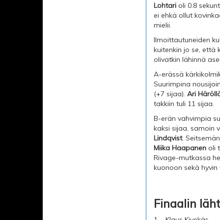
Lohtari
oli 0.8 sekun
ei ehkä ollut kovink
mielii.
Ilmoittautuneiden kul
kuitenkin jo se, että 
olivatkin lähinnä as
A-erässä kärkikolmi
Suurimpina nousijoina
(+7 sijaa).
Ari Häröll
takkiin tuli 11 sijaa.
B-erän vahvimpia suo
kaksi sijaa, samoin v
Lindqvist
. Seitsemän
Miika Haapanen
oli 
Rivage-mutkassa heti
kuonoon sekä hyvin v
Finaalin läht
1.
Klaus Kivekäs