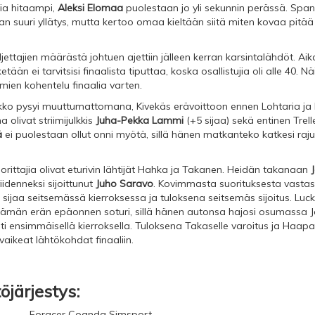
tia hitaampi,
Aleksi Elomaa
puolestaan jo yli sekunnin perässä. Span 
aan suuri yllätys, mutta kertoo omaa kieltään siitä miten kovaa pitää
jettajien määrästä johtuen ajettiin jälleen kerran karsintalähdöt. Aik
ketään ei tarvitsisi finaalista tiputtaa, koska osallistujia oli alle 40.
emien kohentelu finaalia varten.
kko pysyi muuttumattomana, Kivekäs erävoittoon ennen Lohtaria ja
 olivat striimijulkkis
Juha-Pekka Lammi
(+5 sijaa) sekä entinen Trel
ä
ei puolestaan ollut onni myötä, sillä hänen matkanteko katkesi raj
rittajia olivat eturivin lähtijät Hahka ja Takanen. Heidän takanaan
J
iidenneksi sijoittunut
Juho Saravo
. Kovimmasta suorituksesta vastas
 sijaa seitsemässä kierroksessa ja tuloksena seitsemäs sijoitus. Luc
tämän erän epäonnen soturi, sillä hänen autonsa hajosi osumassa 
 ensimmäisellä kierroksella. Tuloksena Takaselle varoitus ja Haapas
aikeat lähtökohdat finaaliin.
öjärjestys:
Foracer Coanda Simsport