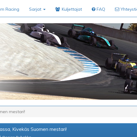
im Racing
Sarjat
Kuljettajat
FAQ
Yhteyst
men mestari!
assa, Kivekäs Suomen mestari!