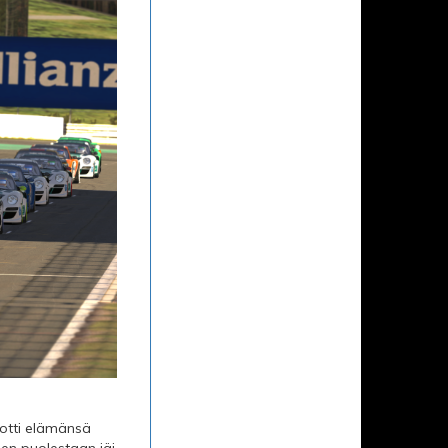
a otti elämänsä
en puolestaan jäi