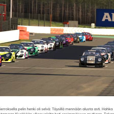
ierroksella pelin henki oli selvä: Täysillä mennään alusta asti. Hahk
aastamaan Kivekkään ulkopuolelta heti ensimmäiseen mutkaan. Takan