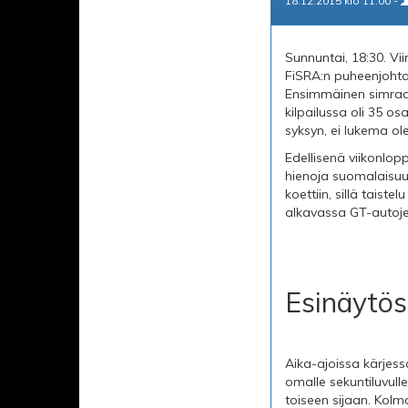
18.12.2015 klo 11.00 -
Sunnuntai, 18:30. Vi
FiSRA:n puheenjoht
Ensimmäinen simracin
kilpailussa oli 35 o
syksyn, ei lukema ol
Edellisenä viikonlop
hienoja suomalaisuuti
koettiin, sillä tais
alkavassa GT-autoje
Esinäytös
Aika-ajoissa kärjess
omalle sekuntiluvul
toiseen sijaan. Kolm