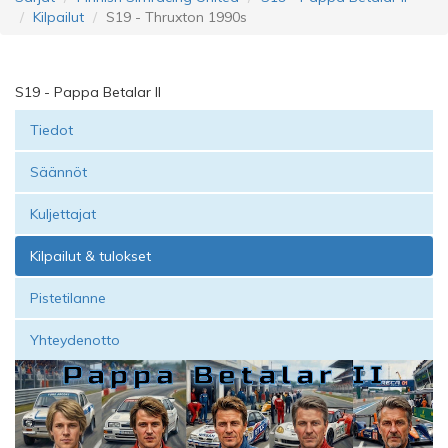
Kilpailut
S19 - Thruxton 1990s
S19 - Pappa Betalar II
Tiedot
Säännöt
Kuljettajat
Kilpailut & tulokset
Pistetilanne
Yhteydenotto