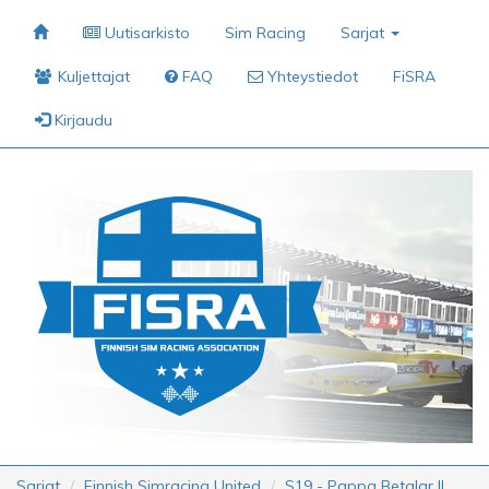
Uutisarkisto
Sim Racing
Sarjat
Kuljettajat
FAQ
Yhteystiedot
FiSRA
Kirjaudu
Sarjat
Finnish Simracing United
S19 - Pappa Betalar II