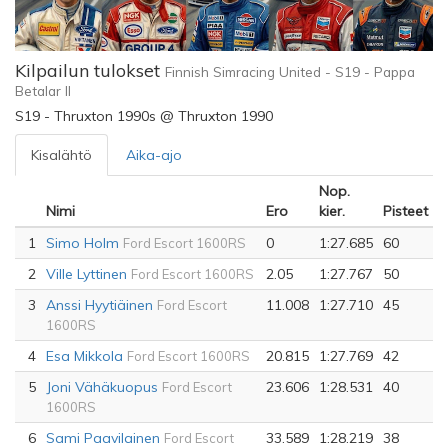
Kilpailun tulokset
Finnish Simracing United - S19 - Pappa
Betalar II
S19 - Thruxton 1990s @ Thruxton 1990
Kisalähtö
Aika-ajo
Nop.
Nimi
Ero
kier.
Pisteet
1
Simo Holm
0
1:27.685
60
Ford Escort 1600RS
2
Ville Lyttinen
2.05
1:27.767
50
Ford Escort 1600RS
3
Anssi Hyytiäinen
11.008
1:27.710
45
Ford Escort
1600RS
4
Esa Mikkola
20.815
1:27.769
42
Ford Escort 1600RS
5
Joni Vähäkuopus
23.606
1:28.531
40
Ford Escort
1600RS
6
Sami Paavilainen
33.589
1:28.219
38
Ford Escort