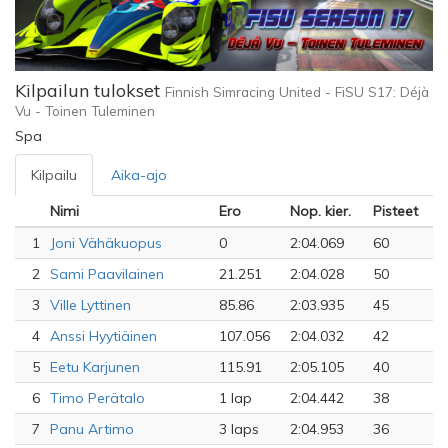
Kilpailun tulokset
Finnish Simracing United - FiSU S17: Déjà
Vu - Toinen Tuleminen
Spa
Kilpailu
Aika-ajo
Nimi
Ero
Nop. kier.
Pisteet
1
Joni Vähäkuopus
0
2:04.069
60
2
Sami Paavilainen
21.251
2:04.028
50
3
Ville Lyttinen
85.86
2:03.935
45
4
Anssi Hyytiäinen
107.056
2:04.032
42
5
Eetu Karjunen
115.91
2:05.105
40
6
Timo Perätalo
1 lap
2:04.442
38
7
Panu Artimo
3 laps
2:04.953
36