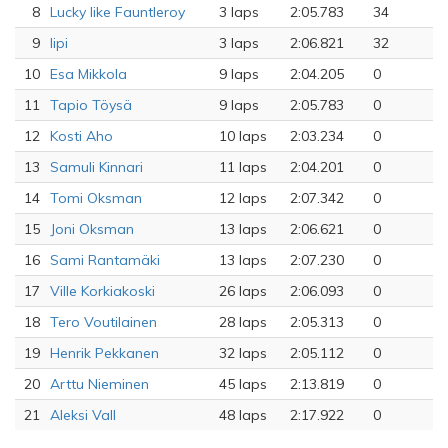
8
Lucky like Fauntleroy
3 laps
2:05.783
34
9
lipi
3 laps
2:06.821
32
10
Esa Mikkola
9 laps
2:04.205
0
11
Tapio Töysä
9 laps
2:05.783
0
12
Kosti Aho
10 laps
2:03.234
0
13
Samuli Kinnari
11 laps
2:04.201
0
14
Tomi Oksman
12 laps
2:07.342
0
15
Joni Oksman
13 laps
2:06.621
0
16
Sami Rantamäki
13 laps
2:07.230
0
17
Ville Korkiakoski
26 laps
2:06.093
0
18
Tero Voutilainen
28 laps
2:05.313
0
19
Henrik Pekkanen
32 laps
2:05.112
0
20
Arttu Nieminen
45 laps
2:13.819
0
21
Aleksi Vall
48 laps
2:17.922
0