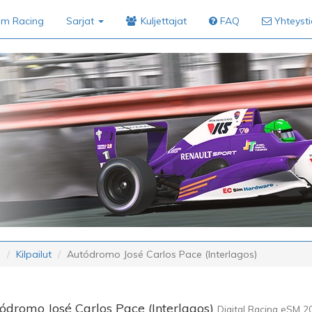
im Racing
Sarjat
Kuljettajat
FAQ
Yhteyst
i
Kilpailut
Autódromo José Carlos Pace (Interlagos)
dromo José Carlos Pace (Interlagos)
Digital Racing eSM 20