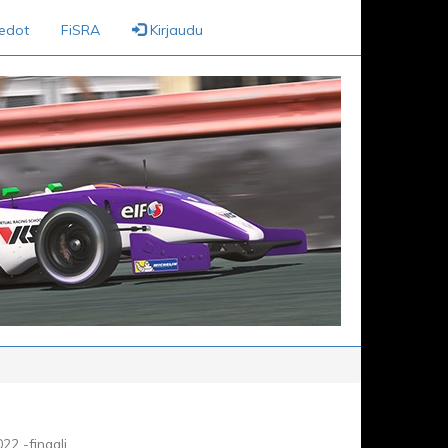
iedot
FiSRA
Kirjaudu
22 -finaali