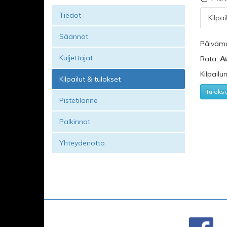
Tiedot
Kilpai
Säännöt
Päiväm
Kuljettajat
Rata:
Au
Kilpailu
Kilpailut & tulokset
Tuloks
Pistetilanne
Palkinnot
Yhteydenotto