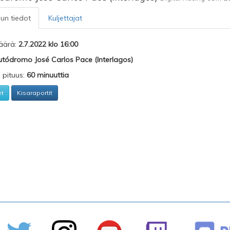
lun tiedot
Kuljettajat
äärä:
2.7.2022 klo 16:00
tódromo José Carlos Pace (Interlagos)
n pituus:
60 minuuttia
et
Kisaraportit