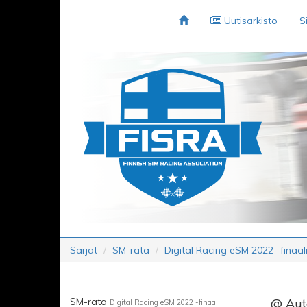
Uutisarkisto
S
Sarjat
SM-rata
Digital Racing eSM 2022 -finaal
SM-rata
@ Autó
Digital Racing eSM 2022 -finaali