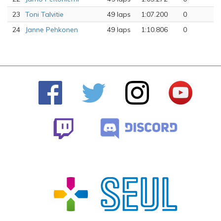
23
Toni Talvitie
49 laps
1:07.200
0
24
Janne Pehkonen
49 laps
1:10.806
0