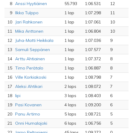
8
Anssi Hyytiäinen
55.793
1:06.531
12
9
Ilkka Tulppo
1 lap
1:07.298
11
10
Jari Rahkonen
1 lap
1:07.061
10
11
Mika Anttonen
1 lap
1:06.804
10
12
Juha-Matti Heikkala
1 lap
1:07.036
9
13
Samuli Seppänen
1 lap
1:07.577
9
14
Arttu Ahtiainen
1 lap
1:07.372
8
15
Timo Perätalo
1 lap
1:06.887
8
16
Ville Korkiakoski
1 lap
1:08.798
7
17
Aleksi Ahtikari
2 laps
1:08.072
7
18
lipi
3 laps
1:08.403
6
19
Pasi Kovanen
4 laps
1:09.200
6
20
Panu Artimo
5 laps
1:08.721
5
21
Onni Humalajoki
6 laps
1:06.756
5
22
Jarno Peltoniemi
45 laps
1:09.272
0