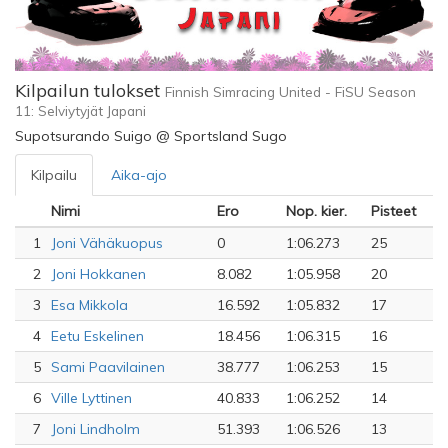
Kilpailun tulokset
Finnish Simracing United - FiSU Season
11: Selviytyjät Japani
Supotsurando Suigo @ Sportsland Sugo
Kilpailu
Aika-ajo
Nimi
Ero
Nop. kier.
Pisteet
1
Joni Vähäkuopus
0
1:06.273
25
2
Joni Hokkanen
8.082
1:05.958
20
3
Esa Mikkola
16.592
1:05.832
17
4
Eetu Eskelinen
18.456
1:06.315
16
5
Sami Paavilainen
38.777
1:06.253
15
6
Ville Lyttinen
40.833
1:06.252
14
7
Joni Lindholm
51.393
1:06.526
13