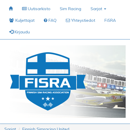
Uutisarkisto
Sim Racing
Sarjat
Kuljettajat
FAQ
Yhteystiedot
FiSRA
Kirjaudu
Sarjat
Finnish Simracing United