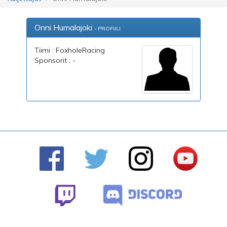
Onni Humalajoki
- PROFIILI
Tiimi : FoxholeRacing
Sponsorit : -