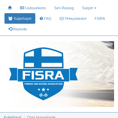
Uutisarkisto
Sim Racing
Sarjat
Kuljettajat
FAQ
Yhteystiedot
FiSRA
Kirjaudu
Kuljettajat
Onni Humalajoki