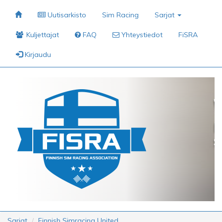
Uutisarkisto
Sim Racing
Sarjat
Kuljettajat
FAQ
Yhteystiedot
FiSRA
Kirjaudu
Sarjat
Finnish Simracing United