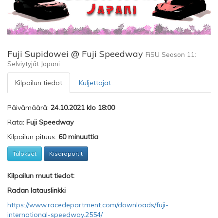
Fuji Supidowei @ Fuji Speedway
FiSU Season 11:
Selviytyjät Japani
Kilpailun tiedot
Kuljettajat
Päivämäärä:
24.10.2021 klo 18:00
Rata:
Fuji Speedway
Kilpailun pituus:
60 minuuttia
Tulokset
Kisaraportit
Kilpailun muut tiedot:
Radan latauslinkki
https://www.racedepartment.com/downloads/fuji-
international-speedway.2554/